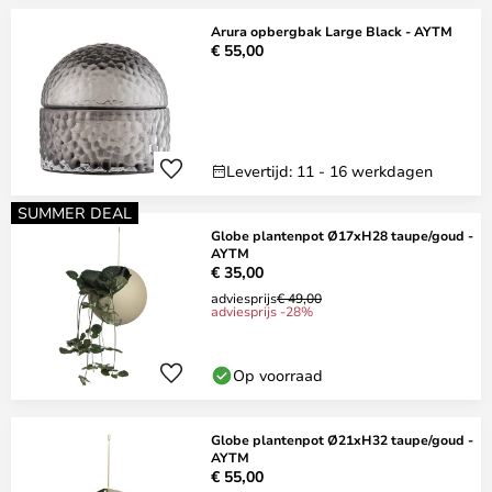
Arura opbergbak Large Black - AYTM
€ 55,00
Levertijd: 11 - 16 werkdagen
SUMMER DEAL
Globe plantenpot Ø17xH28 taupe/goud -
AYTM
€ 35,00
adviesprijs
€ 49,00
adviesprijs -28%
Op voorraad
Globe plantenpot Ø21xH32 taupe/goud -
AYTM
€ 55,00