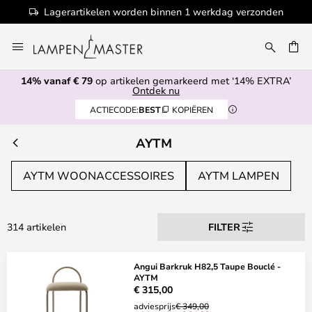
Lagerartikelen worden binnen 1 werkdag verzonden
Ga
naar
de
14% vanaf € 79
op artikelen gemarkeerd met ‘14% EXTRA’
inhoud
EN
Ontdek nu
ACTIECODE:
BEST
KOPIËREN
AYTM
AYTM WOONACCESSOIRES
AYTM LAMPEN
314 artikelen
FILTER
Angui Barkruk H82,5 Taupe Bouclé -
AYTM
€ 315,00
adviesprijs
€ 349,00