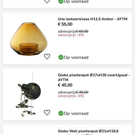
Op voorraad
Uno lantaarn/vaas H11,5 Amber - AYTM
€ 55,00
adviesprijs
€ 60,00
adviesprijs -8%
Op voorraad
Globe plantenpot Ø17xH28 zwart/goud -
AYTM
€ 45,00
adviesprijs
€ 49,00
adviesprijs -8%
Op voorraad
Globe Wall plantenpot Ø21xH18,8