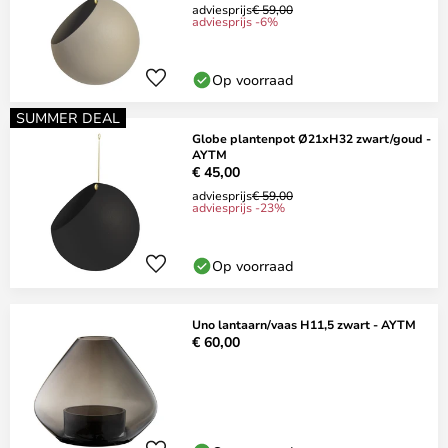
adviesprijs
€ 59,00
adviesprijs -6%
Op voorraad
SUMMER DEAL
Globe plantenpot Ø21xH32 zwart/goud -
AYTM
€ 45,00
adviesprijs
€ 59,00
adviesprijs -23%
Op voorraad
Uno lantaarn/vaas H11,5 zwart - AYTM
€ 60,00