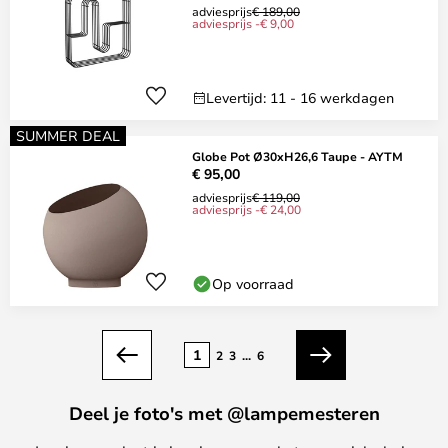
adviesprijs
€ 189,00
adviesprijs -€ 9,00
Levertijd: 11 - 16 werkdagen
SUMMER DEAL
Globe Pot Ø30xH26,6 Taupe - AYTM
€ 95,00
adviesprijs
€ 119,00
adviesprijs -€ 24,00
Op voorraad
Pagina
1
2
3
...
6
Vorige
Volgende
Deel je foto's met @lampemesteren