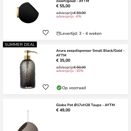
zwart/goud - AYTM
€ 55,00
adviesprijs
€ 59,00
adviesprijs -6%
Levertijd: 3 - 4 weken
SUMMER DEAL
Arura zeepdispenser Small Black/Gold -
AYTM
€ 35,00
adviesprijs
€ 50,00
adviesprijs -30%
Op voorraad
Globe Pot Ø17xH28 Taupe - AYTM
€ 49,00