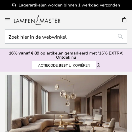
100+ designermerken
Ga
naar
de
Zoek
inhoud
EN
ZOEK
hier
in
16% vanaf € 89
op artikelen gemarkeerd met ‘16% EXTRA’
de
Ontdek nu
webwinkel
ACTIECODE:
BEST
KOPIËREN