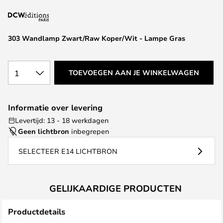
van
de
afbeeldingen-
303 Wandlamp Zwart/Raw Koper/Wit - Lampe Gras
gallerij
1
TOEVOEGEN AAN JE WINKELWAGEN
Informatie over levering
Levertijd: 13 - 18 werkdagen
Geen lichtbron
inbegrepen
SELECTEER E14 LICHTBRON
GELIJKAARDIGE PRODUCTEN
Productdetails