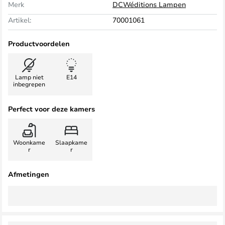
Merk
DCWéditions Lampen
Artikel:
70001061
Productvoordelen
Lamp niet
E14
inbegrepen
Perfect voor deze kamers
Woonkame
Slaapkame
r
r
Afmetingen