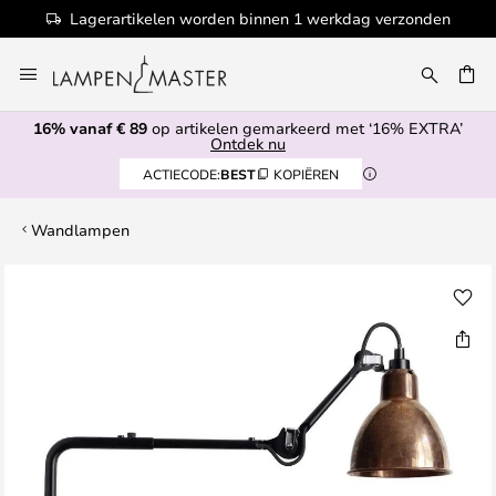
Lagerartikelen worden binnen 1 werkdag verzonden
Ga
naar
de
16% vanaf € 89
op artikelen gemarkeerd met ‘16% EXTRA’
inhoud
EN
Ontdek nu
ACTIECODE:
BEST
KOPIËREN
Wandlampen
Ga
naar
het
einde
van
de
afbeeldingen-
gallerij