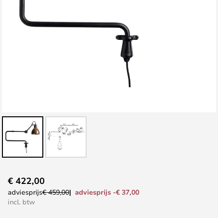
Ga
€ 422,00
naar
adviesprijs -€ 37,00
adviesprijs
€ 459,00
het
incl. btw
begin