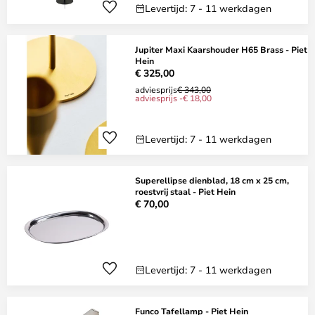
Levertijd: 7 - 11 werkdagen
Jupiter Maxi Kaarshouder H65 Brass - Piet
Hein
€ 325,00
adviesprijs
€ 343,00
adviesprijs -€ 18,00
Levertijd: 7 - 11 werkdagen
Superellipse dienblad, 18 cm x 25 cm,
roestvrij staal - Piet Hein
€ 70,00
Levertijd: 7 - 11 werkdagen
Funco Tafellamp - Piet Hein