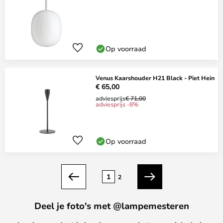
Op voorraad
Venus Kaarshouder H21 Black - Piet Hein
€ 65,00
adviesprijs
€ 71,00
adviesprijs -8%
Op voorraad
Pagina
1
2
Vorige
Volgende
Deel je foto's met @lampemesteren