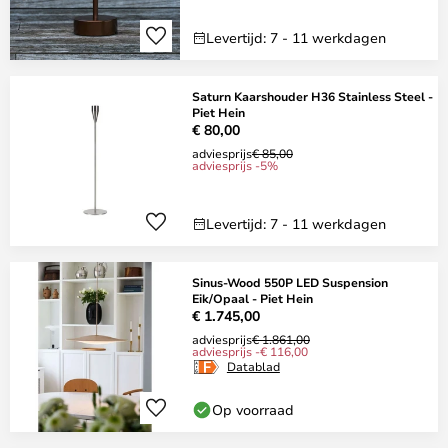
Levertijd: 7 - 11 werkdagen
Saturn Kaarshouder H36 Stainless Steel -
Piet Hein
€ 80,00
adviesprijs
€ 85,00
adviesprijs -5%
Levertijd: 7 - 11 werkdagen
Sinus-Wood 550P LED Suspension
Eik/Opaal - Piet Hein
€ 1.745,00
adviesprijs
€ 1.861,00
adviesprijs -€ 116,00
Datablad
Op voorraad