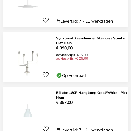
Levertijd: 7 - 11 werkdagen
Sydkorset Kaarshouder Stainless Steel -
Piet Hein
€ 390,00
adviesprijs
€ 415,00
adviesprijs -€ 25,00
Op voorraad
Bikube 180P Hanglamp Opal/White - Piet
Hein
€ 357,00
Levertijd: 7 - 11 werkdagen