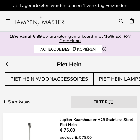
Lagerartikelen worden binnen 1 werkdag verzonden
Ga
naar
de
16% vanaf € 89
op artikelen gemarkeerd met ‘16% EXTRA’
inhoud
EN
Ontdek nu
ACTIECODE:
BEST
KOPIËREN
Piet Hein
PIET HEIN WOONACCESSOIRES
PIET HEIN LAMP
115 artikelen
FILTER
Jupiter Kaarshouder H29 Stainless Steel -
Piet Hein
€ 75,00
adviesprijs
€ 78,00