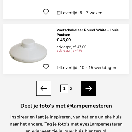
Levertijd: 6 - 7 weken
Voetschakelaar Round White - Louis
Poulsen
€ 45,00
adviesprijs
€ 47,00
adviesprijs -4%
Levertijd: 10 - 15 werkdagen
Pagina
1
2
Vorige
Volgende
Deel je foto's met @lampemesteren
Inspireer en laat je inspireren, van het ene unieke huis
naar het andere. Tag je foto's met #yesLampemesteren
en wie weet zie je jouw huis hier terug!