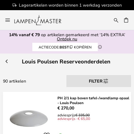
Lagerartikelen worden binnen 1 werkdag verzonden
Ga
naar
de
14% vanaf € 79
op artikelen gemarkeerd met ‘14% EXTRA’
inhoud
EN
Ontdek nu
ACTIECODE:
BEST
KOPIËREN
Louis Poulsen Reserveonderdelen
90 artikelen
FILTER
PH 2/1 kap boven tafel-/wandlamp opaal
- Louis Poulsen
€ 270,00
adviesprijs
€ 335,00
adviesprijs -€ 65,00