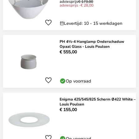
adviesprijs
€ 173,00
adviesprijs -€ 28,00
Levertijd: 10 - 15 werkdagen
PH 4½-4 Hanglamp Onderschaduw
Opaal Glass - Louis Poulsen
€ 555,00
Op voorraad
Enigma 425/545/825 Scherm Ø422 White –
Louis Poulsen
€ 155,00
Op voorraad