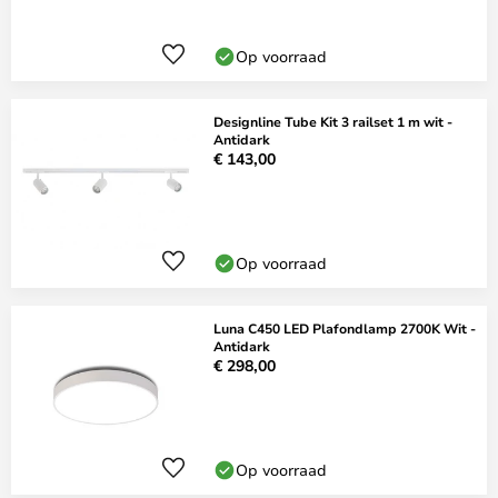
Op voorraad
Designline Tube Kit 3 railset 1 m wit -
Antidark
€ 143,00
Op voorraad
Luna C450 LED Plafondlamp 2700K Wit -
Antidark
€ 298,00
Op voorraad