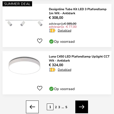
SUMMER DEAL
Designline Tube Kit LED 3 Plafondlamp
1m Wit - Antidark
€ 308,00
adviesprijs
€ 385,00
adviesprijs -€ 77,00
Datablad
Op voorraad
Luna C450 LED Plafondlamp Uplight CCT
Wit - Antidark
€ 324,00
Datablad
Op voorraad
Pagina
1
2
3
...
5
Vorige
Volgende