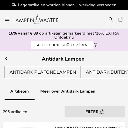
onden
100+ designermerken
Ga
naar
de
16% vanaf € 89
op artikelen gemarkeerd met ‘16% EXTRA’
inhoud
EN
Ontdek nu
ACTIECODE:
BEST
KOPIËREN
Antidark Lampen
ANTIDARK PLAFONDLAMPEN
ANTIDARK BUITEN
Artikelen
Meer over Antidark Lampen
296 artikelen
FILTER
Luna C260 LED Plafondlamp Uplight CCT