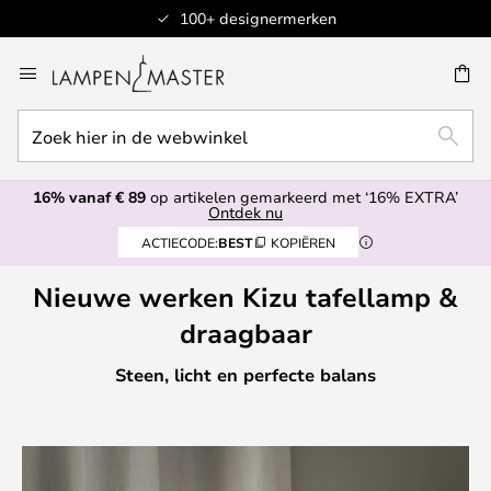
Geautoriseerde verkoper
Ga
naar
de
Zoek
inhoud
EN
ZOEK
hier
in
16% vanaf € 89
op artikelen gemarkeerd met ‘16% EXTRA’
de
Ontdek nu
webwinkel
ACTIECODE:
BEST
KOPIËREN
Nieuwe werken Kizu tafellamp &
draagbaar
Steen, licht en perfecte balans