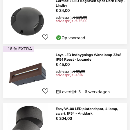
Cormac 2 LED Begraven Spot Dark Grey -
Lindby
€ 34,00
adviesprijs
€ 110,00
adviesprijs -€ 76,00
Op voorraad
- 16 % EXTRA
Loya LED Indbygnings Wandlamp 23x8
IP54 Roest - Lucande
€ 45,00
adviesprijs
€ 80,00
adviesprijs -43%
Levertijd: 3 - 6 werkdagen
Easy W100 LED plafondspot, 1-lamp,
zwart, IP54 - Antidark
€ 204,00