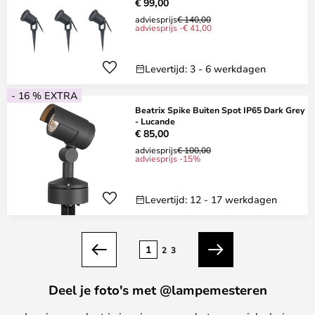
€ 99,00
adviesprijs
€ 140,00
adviesprijs -€ 41,00
Levertijd: 3 - 6 werkdagen
- 16 % EXTRA
Beatrix Spike Buiten Spot IP65 Dark Grey
- Lucande
€ 85,00
adviesprijs
€ 100,00
adviesprijs -15%
Levertijd: 12 - 17 werkdagen
Pagina
1
2
3
Vorige
Volgende
Deel je foto's met @lampemesteren