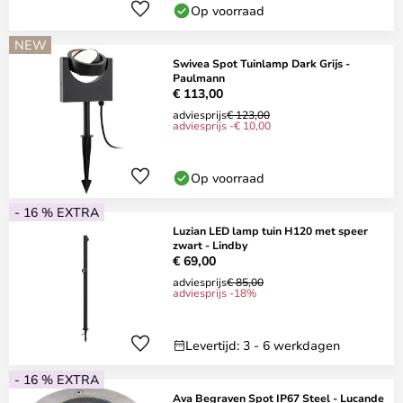
Op voorraad
NEW
Swivea Spot Tuinlamp Dark Grijs -
Paulmann
€ 113,00
adviesprijs
€ 123,00
adviesprijs -€ 10,00
Op voorraad
- 16 % EXTRA
Luzian LED lamp tuin H120 met speer
zwart - Lindby
€ 69,00
adviesprijs
€ 85,00
adviesprijs -18%
Levertijd: 3 - 6 werkdagen
- 16 % EXTRA
Ava Begraven Spot IP67 Steel - Lucande