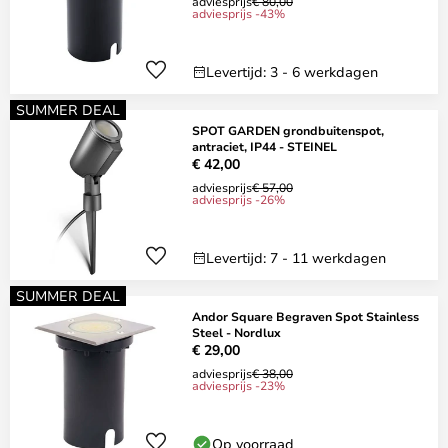
adviesprijs
€ 80,00
adviesprijs -43%
Levertijd: 3 - 6 werkdagen
SUMMER DEAL
SPOT GARDEN grondbuitenspot,
antraciet, IP44 - STEINEL
€ 42,00
adviesprijs
€ 57,00
adviesprijs -26%
Levertijd: 7 - 11 werkdagen
SUMMER DEAL
Andor Square Begraven Spot Stainless
Steel - Nordlux
€ 29,00
adviesprijs
€ 38,00
adviesprijs -23%
Op voorraad