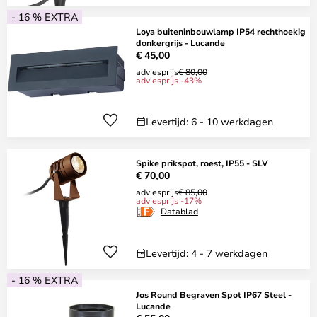
- 16 % EXTRA
Loya buiteninbouwlamp IP54 rechthoekig
donkergrijs - Lucande
€ 45,00
adviesprijs
€ 80,00
adviesprijs -43%
Levertijd: 6 - 10 werkdagen
Spike prikspot, roest, IP55 - SLV
€ 70,00
adviesprijs
€ 85,00
adviesprijs -17%
Datablad
Levertijd: 4 - 7 werkdagen
- 16 % EXTRA
Jos Round Begraven Spot IP67 Steel -
Lucande