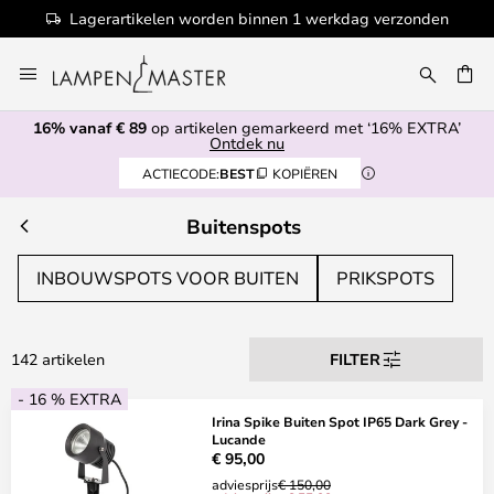
verzonden
100+ designermerken
Ga
naar
de
16% vanaf € 89
op artikelen gemarkeerd met ‘16% EXTRA’
inhoud
EN
Ontdek nu
ACTIECODE:
BEST
KOPIËREN
Buitenspots
INBOUWSPOTS VOOR BUITEN
PRIKSPOTS
142 artikelen
FILTER
- 16 % EXTRA
Irina Spike Buiten Spot IP65 Dark Grey -
Lucande
€ 95,00
adviesprijs
€ 150,00