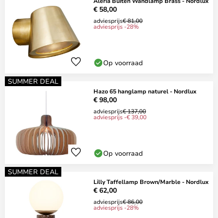
Aleria Buiten Wandlamp Brass - Nordlux
€ 58,00
adviesprijs
€ 81,00
adviesprijs -28%
Op voorraad
SUMMER DEAL
Hazo 65 hanglamp naturel - Nordlux
€ 98,00
adviesprijs
€ 137,00
adviesprijs -€ 39,00
Op voorraad
SUMMER DEAL
Lilly Taffellamp Brown/Marble - Nordlux
€ 62,00
adviesprijs
€ 86,00
adviesprijs -28%