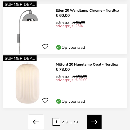
SUMMER DEAL
Ellen 20 Wandlamp Chrome - Nordlux
€ 60,00
adviesprijs
€ 81,00
adviesprijs -26%
Op voorraad
SUMMER DEAL
Milford 20 Hanglamp Opal - Nordlux
€ 73,00
adviesprijs
€ 102,00
adviesprijs -€ 29,00
Op voorraad
Pagina
1
2
3
...
13
Vorige
Volgende