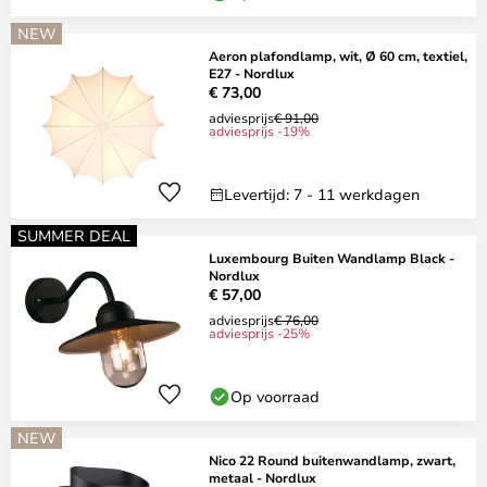
NEW
Aeron plafondlamp, wit, Ø 60 cm, textiel,
E27 - Nordlux
€ 73,00
adviesprijs
€ 91,00
adviesprijs -19%
Levertijd: 7 - 11 werkdagen
SUMMER DEAL
Luxembourg Buiten Wandlamp Black -
Nordlux
€ 57,00
adviesprijs
€ 76,00
adviesprijs -25%
Op voorraad
NEW
Nico 22 Round buitenwandlamp, zwart,
metaal - Nordlux