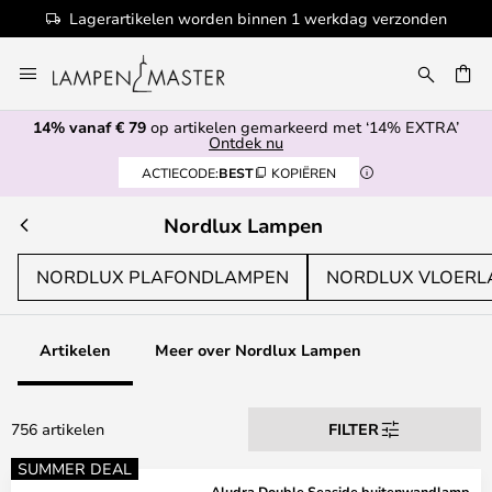
100+ designermerken
Ga
naar
de
14% vanaf € 79
op artikelen gemarkeerd met ‘14% EXTRA’
inhoud
EN
Ontdek nu
ACTIECODE:
BEST
KOPIËREN
Nordlux Lampen
NORDLUX PLAFONDLAMPEN
NORDLUX VLOER
Artikelen
Meer over Nordlux Lampen
756 artikelen
FILTER
SUMMER DEAL
Aludra Double Seaside buitenwandlamp,