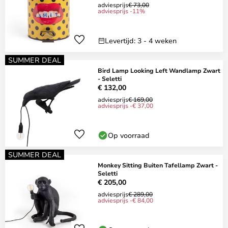
adviesprijs
€ 73,00
adviesprijs -11%
Levertijd: 3 - 4 weken
SUMMER DEAL
Bird Lamp Looking Left Wandlamp Zwart
- Seletti
€ 132,00
adviesprijs
€ 169,00
adviesprijs -€ 37,00
Op voorraad
SUMMER DEAL
Monkey Sitting Buiten Tafellamp Zwart -
Seletti
€ 205,00
adviesprijs
€ 289,00
adviesprijs -€ 84,00