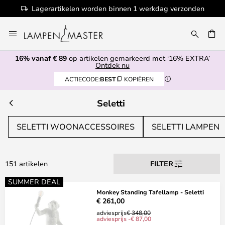
Lagerartikelen worden binnen 1 werkdag verzonden
Ga
naar
de
16% vanaf € 89
op artikelen gemarkeerd met ‘16% EXTRA’
inhoud
EN
Ontdek nu
ACTIECODE:
BEST
KOPIËREN
Seletti
SELETTI WOONACCESSOIRES
SELETTI LAMPEN
151 artikelen
FILTER
SUMMER DEAL
Monkey Standing Tafellamp - Seletti
€ 261,00
adviesprijs
€ 348,00
adviesprijs -€ 87,00