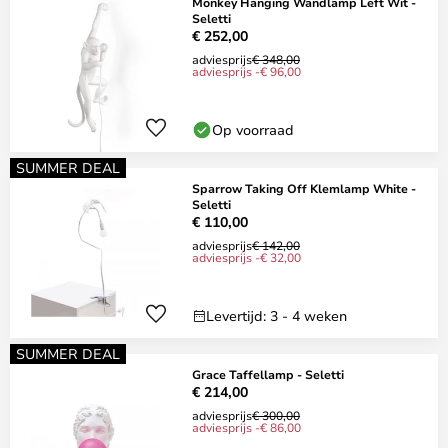
Monkey Hanging Wandlamp Left Wit -
Seletti
€ 252,00
adviesprijs
€ 348,00
adviesprijs -€ 96,00
Op voorraad
SUMMER DEAL
Sparrow Taking Off Klemlamp White -
Seletti
€ 110,00
adviesprijs
€ 142,00
adviesprijs -€ 32,00
Levertijd: 3 - 4 weken
SUMMER DEAL
Grace Taffellamp - Seletti
€ 214,00
adviesprijs
€ 300,00
adviesprijs -€ 86,00