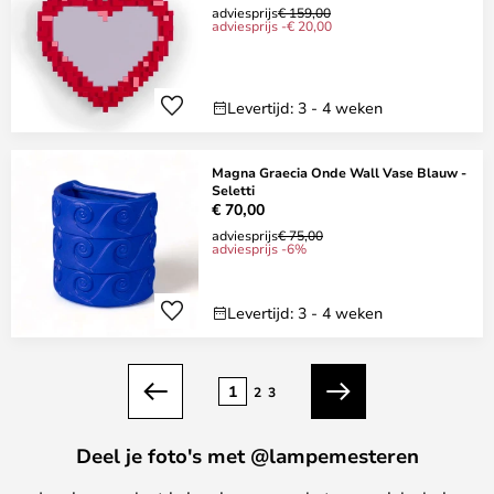
adviesprijs
€ 159,00
adviesprijs -€ 20,00
Levertijd: 3 - 4 weken
Magna Graecia Onde Wall Vase Blauw -
Seletti
€ 70,00
adviesprijs
€ 75,00
adviesprijs -6%
Levertijd: 3 - 4 weken
Pagina
1
2
3
Vorige
Volgende
Deel je foto's met @lampemesteren