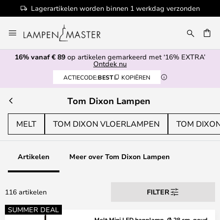
nden
100+ designermerken
Ga
naar
de
16% vanaf € 89
op artikelen gemarkeerd met ‘16% EXTRA’
inhoud
EN
Ontdek nu
ACTIECODE:
BEST
KOPIËREN
Tom Dixon Lampen
MELT
TOM DIXON VLOERLAMPEN
TOM DIXO
Artikelen
Meer over Tom Dixon Lampen
116 artikelen
FILTER
SUMMER DEAL
Melt Mini LED hanglamp, Ø 28 cm, goud -