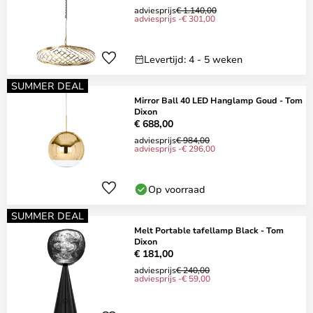
adviesprijs
€ 1.140,00
adviesprijs -€ 301,00
Levertijd: 4 - 5 weken
SUMMER DEAL
Mirror Ball 40 LED Hanglamp Goud - Tom
Dixon
€ 688,00
adviesprijs
€ 984,00
adviesprijs -€ 296,00
Op voorraad
SUMMER DEAL
Melt Portable tafellamp Black - Tom
Dixon
€ 181,00
adviesprijs
€ 240,00
adviesprijs -€ 59,00