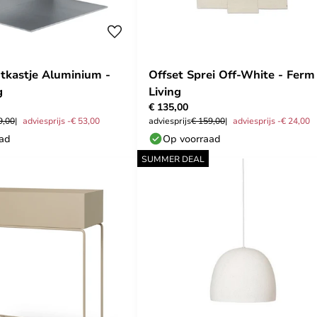
tkastje Aluminium -
Offset Sprei Off-White - Ferm
g
Living
€ 135,00
9,00
adviesprijs -€ 53,00
adviesprijs
€ 159,00
adviesprijs -€ 24,00
aad
Op voorraad
SUMMER DEAL