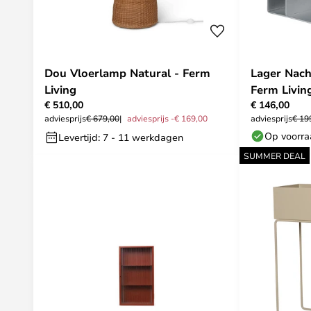
Dou Vloerlamp Natural - Ferm
Lager Nach
Living
Ferm Livin
€ 510,00
€ 146,00
adviesprijs
€ 679,00
adviesprijs -€ 169,00
adviesprijs
€ 19
Op voorr
Levertijd: 7 - 11 werkdagen
SUMMER DEAL