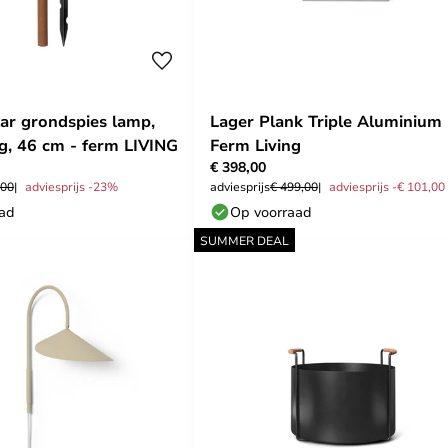
lar grondspies lamp,
Lager Plank Triple Aluminium 
ig, 46 cm - ferm LIVING
Ferm Living
€ 398,00
,00
adviesprijs -23%
adviesprijs
€ 499,00
adviesprijs -€ 101,00
aad
Op voorraad
SUMMER DEAL