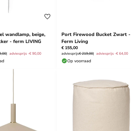
l wandlamp, beige,
Port Firewood Bucket Zwart -
kker - ferm LIVING
Ferm Living
€ 155,00
9,00
adviesprijs -€ 90,00
adviesprijs
€ 219,00
adviesprijs -€ 64,00
aad
Op voorraad