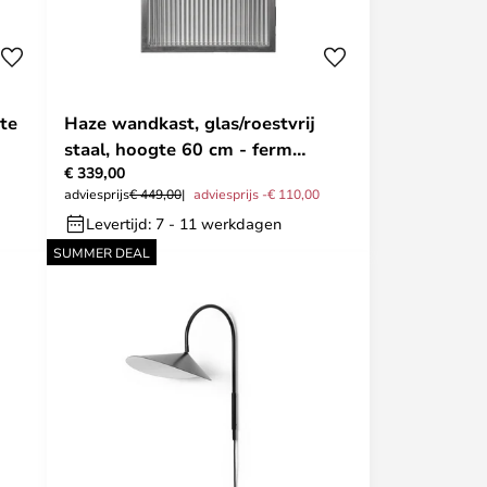
te
Haze wandkast, glas/roestvrij
staal, hoogte 60 cm - ferm
€ 339,00
LIVING
adviesprijs
€ 449,00
adviesprijs -€ 110,00
Levertijd: 7 - 11 werkdagen
SUMMER DEAL