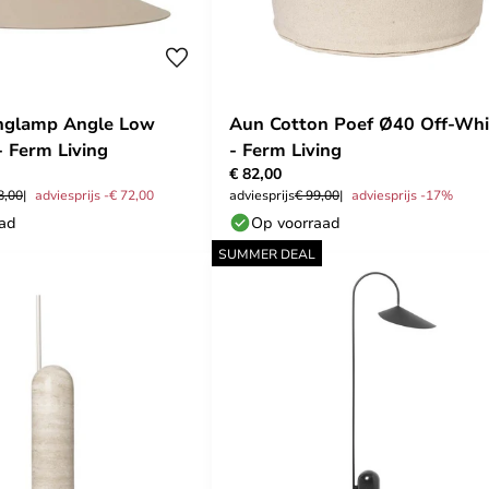
anglamp Angle Low
Aun Cotton Poef Ø40 Off-Whi
 Ferm Living
- Ferm Living
€ 82,00
8,00
adviesprijs -€ 72,00
adviesprijs
€ 99,00
adviesprijs -17%
aad
Op voorraad
SUMMER DEAL