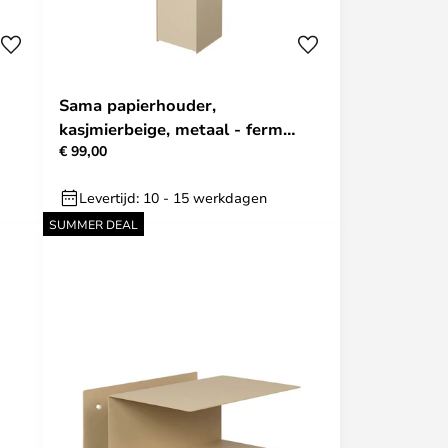
Sama papierhouder,
kasjmierbeige, metaal - ferm
€ 99,00
LIVING
Levertijd: 10 - 15 werkdagen
SUMMER DEAL