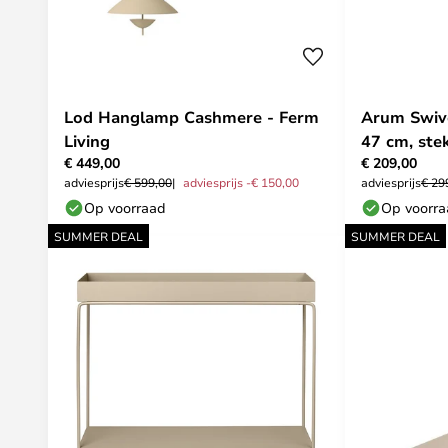
Lod Hanglamp Cashmere - Ferm
Arum Swive
Living
47 cm, ste
€ 449,00
€ 209,00
adviesprijs
€ 599,00
adviesprijs -€ 150,00
adviesprijs
€ 29
Op voorraad
Op voorr
SUMMER DEAL
SUMMER DEAL