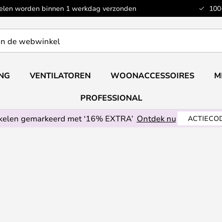
kelen worden binnen 1 werkdag verzonden
100
ING
VENTILATOREN
WOONACCESSOIRES
M
PROFESSIONAL
ikelen gemarkeerd met ‘16% EXTRA’
Ontdek nu
ACTIECOD