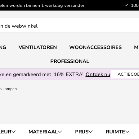
kelen worden binnen 1 werkdag verzonden
100
ING
VENTILATOREN
WOONACCESSOIRES
M
PROFESSIONAL
ikelen gemarkeerd met ‘16% EXTRA’
Ontdek nu
ACTIECOD
s Lampen
LEUR
MATERIAAL
PRIJS
RUIMTE