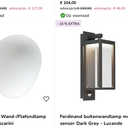
€ 104,00
9,00
adviesprijs -€ 127,00
adviesprijs
€ 150,00
adviesprijs -€ 46,00
aad
Op voorraad
- 16 % EXTRA
i Wand-/Plafondlamp
Ferdinand buitenwandlamp m
carini
sensor Dark Grey - Lucande