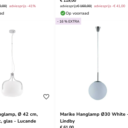
€ 119,00
0,00
adviesprijs -41%
adviesprijs
€ 160,00
adviesprijs -€ 41,00
aad
Op voorraad
- 16 % EXTRA
nglamp, Ø 42 cm,
Marike Hanglamp Ø30 White 
, glas - Lucande
Lindby
€ 61,00