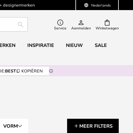
+ designermerken
Nederlands
ZOEKEN
Service
Aanmelden
Winkelwagen
ERKEN
INSPIRATIE
NIEUW
SALE
E:
BEST
KOPIËREN
VORM
MEER FILTERS