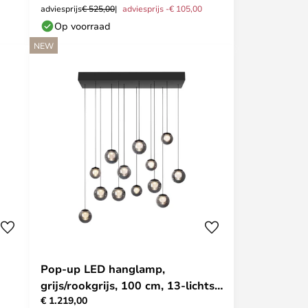
adviesprijs
€ 525,00
adviesprijs -€ 105,00
Op voorraad
NEW
Pop-up LED hanglamp,
grijs/rookgrijs, 100 cm, 13-lichts -
€ 1.219,00
PURE