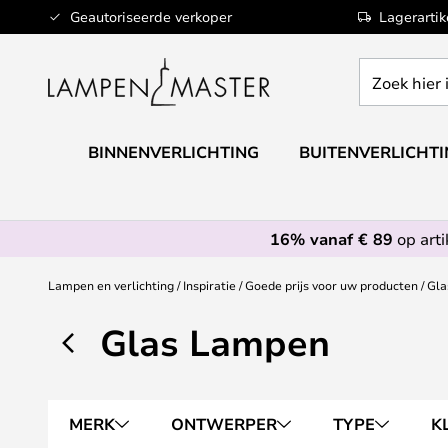
Ga
Geautoriseerde verkoper
Lagerarti
naar
de
Zoek
inhoud
hier
in
de
BINNENVERLICHTING
BUITENVERLICHT
webwinkel
16% vanaf € 89
op art
Lampen en verlichting
Inspiratie
Goede prijs voor uw producten
Gla
Glas Lampen
MERK
ONTWERPER
TYPE
K