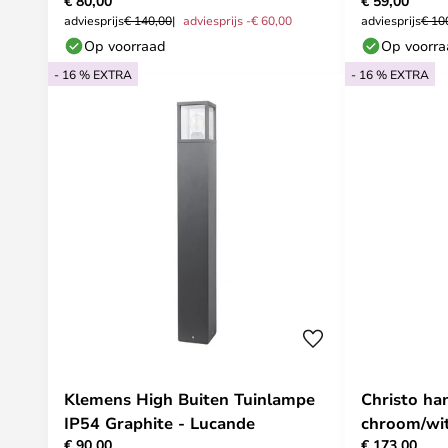
€ 80,00
€ 59,00
adviesprijs
€ 140,00
adviesprijs -€ 60,00
adviesprijs
€ 10
Op voorraad
Op voorr
- 16 % EXTRA
- 16 % EXTRA
Klemens High Buiten Tuinlampe
Christo ha
IP54 Graphite - Lucande
chroom/wit
€ 90,00
€ 173,00