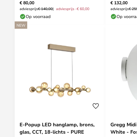
€ 80,00
€ 132,00
adviesprijs
€ 140,00
adviesprijs -€ 60,00
adviesprijs
€ 25
Op voorraad
Op voorr
NEW
E-Popup LED hanglamp, brons,
Gregg Mid
glas, CCT, 18-lichts - PURE
White - Fos