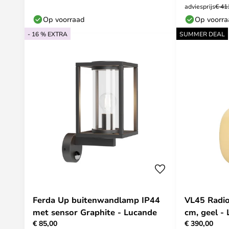
adviesprijs
€ 41
Op voorraad
Op voorr
- 16 % EXTRA
SUMMER DEAL
Ferda Up buitenwandlamp IP44
VL45 Radi
met sensor Graphite - Lucande
cm, geel -
€ 85,00
€ 390,00