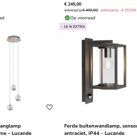
€ 245,00
adviesprijs
€ 498,00
adviesprijs -€ 253,00
aad
Op voorraad
- 16 % EXTRA
Hanglamp
Ferda buitenwandlamp, sensor
me - Lucande
antraciet, IP44 - Lucande