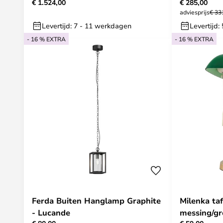
€ 1.524,00
€ 285,00
adviesprijs
€ 33
Levertijd: 7 - 11 werkdagen
Levertijd:
- 16 % EXTRA
- 16 % EXTRA
Ferda Buiten Hanglamp Graphite
Milenka taf
- Lucande
messing/gr