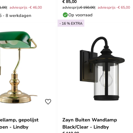
€ 85,00
1,00
adviesprijs -€ 46,00
adviesprijs
€ 150,00
adviesprijs -€ 65,00
Op voorraad
 5 - 8 werkdagen
- 16 % EXTRA
ellamp, gepolijst
Zayn Buiten Wandlamp
oen - Lindby
Black/Clear - Lindby