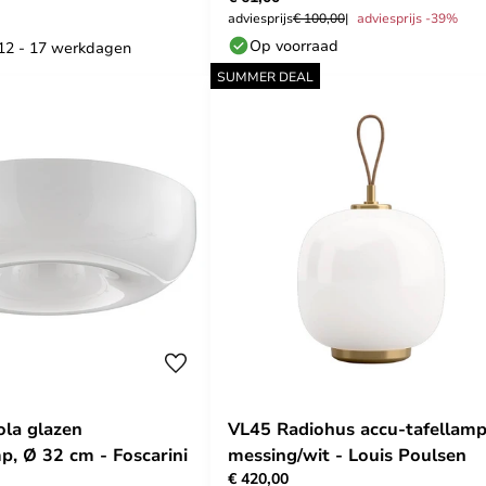
adviesprijs
€ 100,00
adviesprijs -39%
Op voorraad
: 12 - 17 werkdagen
SUMMER DEAL
ola glazen
VL45 Radiohus accu-tafellamp
p, Ø 32 cm - Foscarini
messing/wit - Louis Poulsen
€ 420,00