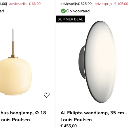
1,00
adviesprijs -€ 66,00
adviesprijs
€ 525,00
adviesprijs -€ 105,00
aad
Op voorraad
SUMMER DEAL
ohus hanglamp, Ø 18
AJ Eklipta wandlamp, 35 cm -
 Louis Poulsen
Louis Poulsen
€ 455,00