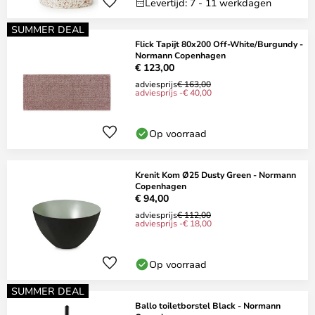
Levertijd: 7 - 11 werkdagen
SUMMER DEAL
Flick Tapijt 80x200 Off-White/Burgundy -
Normann Copenhagen
€ 123,00
adviesprijs
€ 163,00
adviesprijs -€ 40,00
Op voorraad
Krenit Kom Ø25 Dusty Green - Normann
Copenhagen
€ 94,00
adviesprijs
€ 112,00
adviesprijs -€ 18,00
Op voorraad
SUMMER DEAL
Ballo toiletborstel Black - Normann