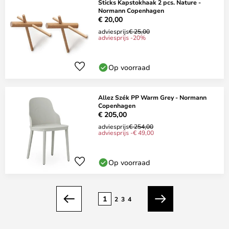
Sticks Kapstokhaak 2 pcs. Nature -
Normann Copenhagen
€ 20,00
adviesprijs
€ 25,00
adviesprijs -20%
Op voorraad
Allez Szék PP Warm Grey - Normann
Copenhagen
€ 205,00
adviesprijs
€ 254,00
adviesprijs -€ 49,00
Op voorraad
Pagina
1
2
3
4
Vorige
Volgende