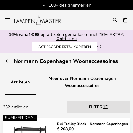
100+ designermerken
Ga
naar
de
16% vanaf € 89
op artikelen gemarkeerd met ‘16% EXTRA’
inhoud
EN
Ontdek nu
ACTIECODE:
BEST
KOPIËREN
Normann Copenhagen Woonaccessoires
Meer over Normann Copenhagen
Artikelen
Woonaccessoires
232 artikelen
FILTER
SUMMER DEAL
Rul Trolley Black - Normann Copenhagen
€ 208,00