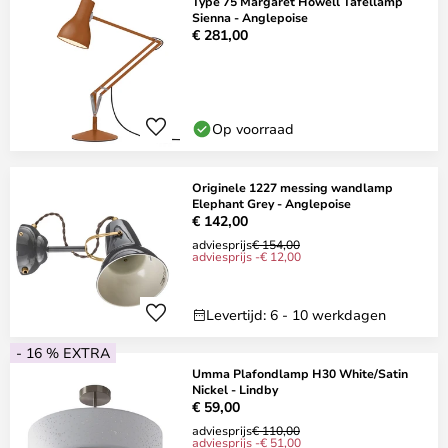
Type 75 Margaret Howell Tafellamp
Sienna - Anglepoise
€ 281,00
Op voorraad
Originele 1227 messing wandlamp
Elephant Grey - Anglepoise
€ 142,00
adviesprijs
€ 154,00
adviesprijs -€ 12,00
Levertijd: 6 - 10 werkdagen
- 16 % EXTRA
Umma Plafondlamp H30 White/Satin
Nickel - Lindby
€ 59,00
adviesprijs
€ 110,00
adviesprijs -€ 51,00