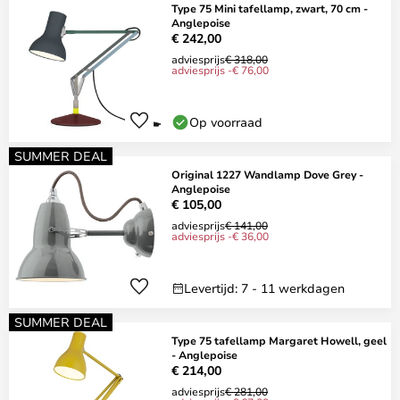
Type 75 Mini tafellamp, zwart, 70 cm -
Anglepoise
€ 242,00
adviesprijs
€ 318,00
adviesprijs -€ 76,00
Op voorraad
SUMMER DEAL
Original 1227 Wandlamp Dove Grey -
Anglepoise
€ 105,00
adviesprijs
€ 141,00
adviesprijs -€ 36,00
Levertijd: 7 - 11 werkdagen
SUMMER DEAL
Type 75 tafellamp Margaret Howell, geel
- Anglepoise
€ 214,00
adviesprijs
€ 281,00