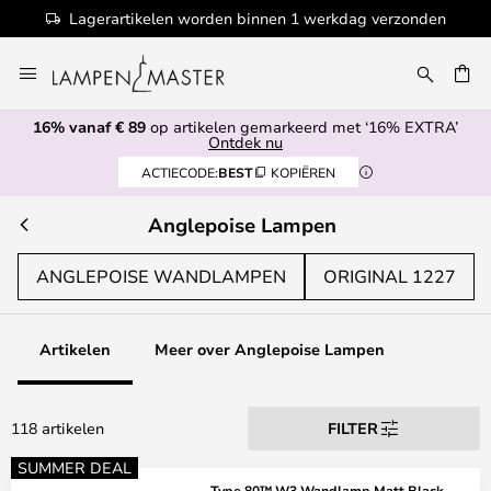
 binnen 1 werkdag verzonden
100+ desig
Ga
naar
de
16% vanaf € 89
op artikelen gemarkeerd met ‘16% EXTRA’
inhoud
EN
Ontdek nu
ACTIECODE:
BEST
KOPIËREN
Anglepoise Lampen
ANGLEPOISE WANDLAMPEN
ORIGINAL 1227
Artikelen
Meer over Anglepoise Lampen
118 artikelen
FILTER
SUMMER DEAL
Type 80™ W3 Wandlamp Matt Black -