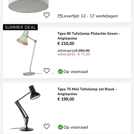
Levertijd: 12 - 17 werkdagen
SUMMER DEAL
Type 80 Tafellamp Pistachio Green -
Anglepoise
€ 210,00
adviesprijs
€ 281,00
adviesprijs -€ 71,00
Op voorraad
Type 75 Mini Tafellamp Jet Black -
Anglepoise
€ 199,00
Op voorraad