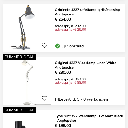
Originele 1227 tafellamp, grijs/messing -
Anglepoise
€ 264,00
adviesprijs
€ 292,00
adviesprijs -€ 28,00
Op voorraad
SUMMER DEAL
Original 1227 Vloerlamp Linen White -
Anglepoise
€ 280,00
adviesprijs
€ 368,00
adviesprijs -€ 88,00
Levertijd: 5 - 8 werkdagen
SUMMER DEAL
Type 80™ W2 Wandlamp HW Matt Black
- Anglepoise
€ 198,00