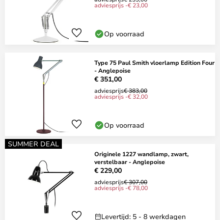
adviesprijs -€ 23,00
Op voorraad
Type 75 Paul Smith vloerlamp Edition Four
- Anglepoise
€ 351,00
adviesprijs
€ 383,00
adviesprijs -€ 32,00
Op voorraad
SUMMER DEAL
Originele 1227 wandlamp, zwart,
verstelbaar - Anglepoise
€ 229,00
adviesprijs
€ 307,00
adviesprijs -€ 78,00
Levertijd: 5 - 8 werkdagen