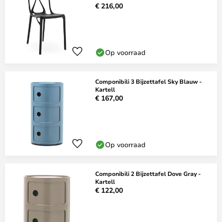
€ 216,00
Op voorraad
Componibili 3 Bijzettafel Sky Blauw -
Kartell
€ 167,00
Op voorraad
Componibili 2 Bijzettafel Dove Gray -
Kartell
€ 122,00