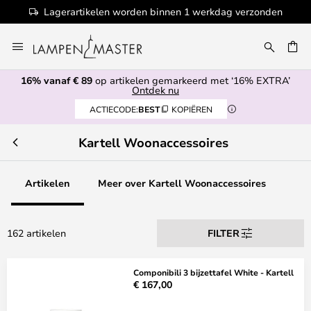
Lagerartikelen worden binnen 1 werkdag verzonden
Ga
naar
de
16% vanaf € 89
op artikelen gemarkeerd met ‘16% EXTRA’
inhoud
EN
Ontdek nu
ACTIECODE:
BEST
KOPIËREN
Kartell Woonaccessoires
Artikelen
Meer over Kartell Woonaccessoires
162 artikelen
FILTER
Componibili 3 bijzettafel White - Kartell
€ 167,00