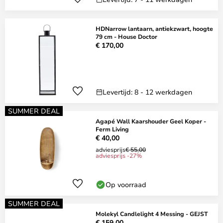
HDNarrow lantaarn, antiekzwart, hoogte
79 cm - House Doctor
€ 170,00
Levertijd: 8 - 12 werkdagen
SUMMER DEAL
Agapé Wall Kaarshouder Geel Koper -
Ferm Living
€ 40,00
adviesprijs
€ 55,00
adviesprijs -27%
Op voorraad
SUMMER DEAL
Molekyl Candlelight 4 Messing - GEJST
€ 159,00