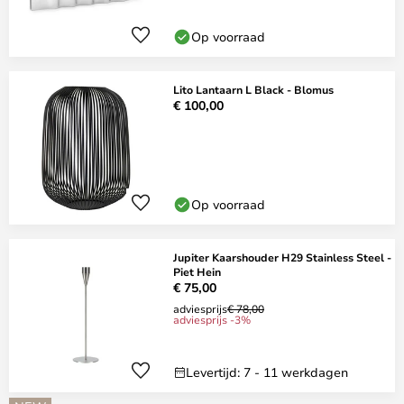
Op voorraad
Lito Lantaarn L Black - Blomus
€ 100,00
Op voorraad
Jupiter Kaarshouder H29 Stainless Steel -
Piet Hein
€ 75,00
adviesprijs
€ 78,00
adviesprijs -3%
Levertijd: 7 - 11 werkdagen