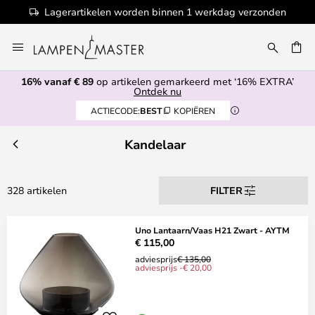
 werkdag verzonden
100+ designermerken
Ga
naar
de
16% vanaf € 89
op artikelen gemarkeerd met ‘16% EXTRA’
inhoud
EN
Ontdek nu
ACTIECODE:
BEST
KOPIËREN
Kandelaar
328 artikelen
FILTER
Uno Lantaarn/Vaas H21 Zwart - AYTM
€ 115,00
adviesprijs
€ 135,00
adviesprijs -€ 20,00