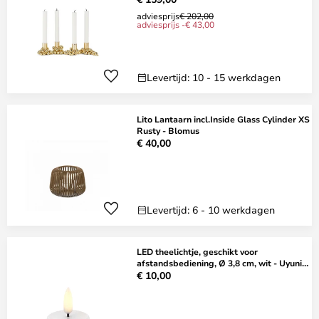
adviesprijs
€ 202,00
adviesprijs -€ 43,00
Levertijd: 10 - 15 werkdagen
Lito Lantaarn incl.Inside Glass Cylinder XS
Rusty - Blomus
€ 40,00
Levertijd: 6 - 10 werkdagen
LED theelichtje, geschikt voor
afstandsbediening, Ø 3,8 cm, wit - Uyuni
Lighting
€ 10,00