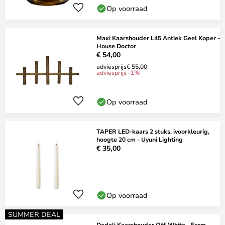
Op voorraad
Maxi Kaarshouder L45 Antiek Geel Koper -
House Doctor
€ 54,00
adviesprijs
€ 55,00
adviesprijs -1%
Op voorraad
TAPER LED-kaars 2 stuks, ivoorkleurig,
hoogte 20 cm - Uyuni Lighting
€ 35,00
Op voorraad
SUMMER DEAL
Dedali Kaarshouder Off-White - Ferm