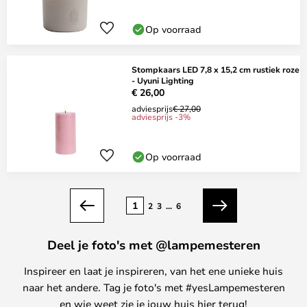
Op voorraad
Stompkaars LED 7,8 x 15,2 cm rustiek roze
- Uyuni Lighting
€ 26,00
adviesprijs
€ 27,00
adviesprijs -3%
Op voorraad
Pagina
1
2
3
...
6
Vorige
Volgende
Deel je foto's met @lampemesteren
Inspireer en laat je inspireren, van het ene unieke huis
naar het andere. Tag je foto's met #yesLampemesteren
en wie weet zie je jouw huis hier terug!