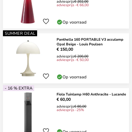
adviesprijs
€ 202,00
adviesprijs -€ 66,00
Op voorraad
SUMMER DEAL
Panthella 160 PORTABLE V3 acculamp
Opal Beige - Louis Poulsen
€ 150,00
adviesprijs
€ 200,00
adviesprijs -€ 50,00
Op voorraad
- 16 % EXTRA
Fiola Tuinlamp H60 Anthracite - Lucande
€ 60,00
adviesprijs
€ 80,00
adviesprijs -25%
Op voorraad