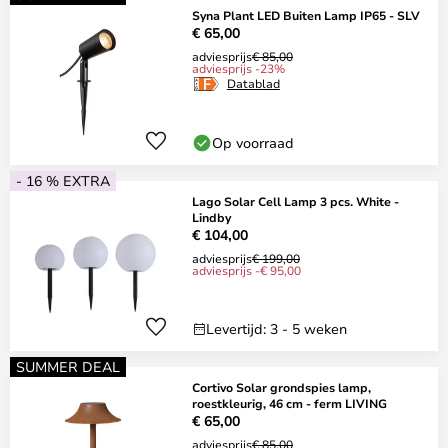
Syna Plant LED Buiten Lamp IP65 - SLV
€ 65,00
adviesprijs
€ 85,00
adviesprijs -23%
Datablad
Op voorraad
- 16 % EXTRA
Lago Solar Cell Lamp 3 pcs. White -
Lindby
€ 104,00
adviesprijs
€ 199,00
adviesprijs -€ 95,00
Levertijd: 3 - 5 weken
SUMMER DEAL
Cortivo Solar grondspies lamp,
roestkleurig, 46 cm - ferm LIVING
€ 65,00
adviesprijs
€ 85,00