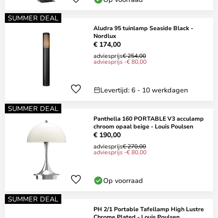
SUMMER DEAL
Aludra 95 tuinlamp Seaside Black -
Nordlux
€ 174,00
adviesprijs
€ 254,00
adviesprijs -€ 80,00
Levertijd: 6 - 10 werkdagen
SUMMER DEAL
Panthella 160 PORTABLE V3 acculamp
chroom opaal beige - Louis Poulsen
€ 190,00
adviesprijs
€ 270,00
adviesprijs -€ 80,00
Op voorraad
SUMMER DEAL
PH 2/1 Portable Tafellamp High Lustre
Chrome Plated - Louis Poulsen