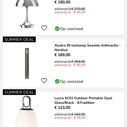
Poulsen
€ 190,00
adviesprijs
€ 270,00
adviesprijs -€ 80,00
Op voorraad
SUMMER DEAL
Aludra 95 tuinlamp Seaside Anthracite -
Nordlux
€ 169,00
adviesprijs
€ 254,00
adviesprijs -€ 85,00
Op voorraad
SUMMER DEAL
Lucca SC51 Outdoor Portable Opal
Glass/Black - &Tradition
€ 123,00
adviesprijs
€ 162,00
adviesprijs -€ 39,00