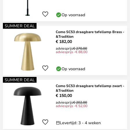
Op voorraad
SUMMER DEAL
Como SC53 draagbare tafellamp Brass -
&Tradition
€ 182,00
adviesprijs
€ 270,00
adviesprijs -€ 88,00
Op voorraad
SUMMER DEAL
Como SC53 draagbare tafellamp zwart -
&Tradition
€ 150,00
adviesprijs
€ 202,00
adviesprijs -€ 52,00
Levertijd: 3 - 4 weken