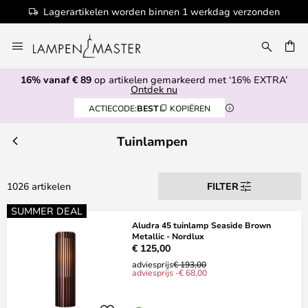
den
100+ designermerken
Ga
naar
de
16% vanaf € 89
op artikelen gemarkeerd met ‘16% EXTRA’
inhoud
EN
Ontdek nu
ACTIECODE:
BEST
KOPIËREN
Tuinlampen
1026 artikelen
FILTER
SUMMER DEAL
Aludra 45 tuinlamp Seaside Brown
Metallic - Nordlux
€ 125,00
adviesprijs
€ 193,00
adviesprijs -€ 68,00