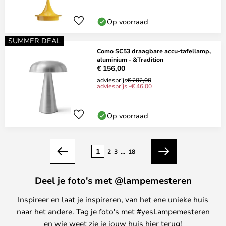
Op voorraad
SUMMER DEAL
Como SC53 draagbare accu-tafellamp,
aluminium - &Tradition
€ 156,00
adviesprijs
€ 202,00
adviesprijs -€ 46,00
Op voorraad
Pagina
1
2
3
...
18
Vorige
Volgende
Deel je foto's met @lampemesteren
Inspireer en laat je inspireren, van het ene unieke huis
naar het andere. Tag je foto's met #yesLampemesteren
en wie weet zie je jouw huis hier terug!