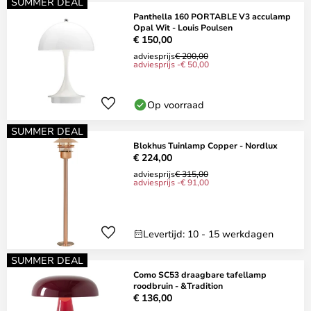
SUMMER DEAL
Panthella 160 PORTABLE V3 acculamp
Opal Wit - Louis Poulsen
€ 150,00
adviesprijs
€ 200,00
adviesprijs -€ 50,00
Op voorraad
SUMMER DEAL
Blokhus Tuinlamp Copper - Nordlux
€ 224,00
adviesprijs
€ 315,00
adviesprijs -€ 91,00
Levertijd: 10 - 15 werkdagen
SUMMER DEAL
Como SC53 draagbare tafellamp
roodbruin - &Tradition
€ 136,00