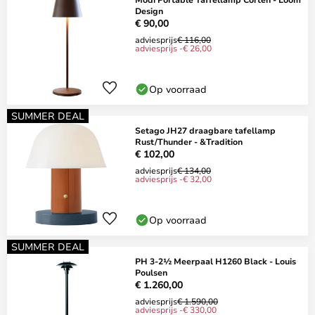
Design
€ 90,00
adviesprijs
€ 116,00
adviesprijs -€ 26,00
Op voorraad
SUMMER DEAL
Setago JH27 draagbare tafellamp
Rust/Thunder - &Tradition
€ 102,00
adviesprijs
€ 134,00
adviesprijs -€ 32,00
Op voorraad
SUMMER DEAL
PH 3-2½ Meerpaal H1260 Black - Louis
Poulsen
€ 1.260,00
adviesprijs
€ 1.590,00
adviesprijs -€ 330,00