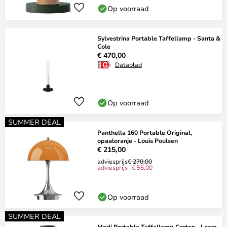
Op voorraad
Sylvestrina Portable Taffellamp - Santa &
Cole
€ 470,00
Datablad
Op voorraad
SUMMER DEAL
Panthella 160 Portable Original,
opaaloranje - Louis Poulsen
€ 215,00
adviesprijs
€ 270,00
adviesprijs -€ 55,00
Op voorraad
SUMMER DEAL
Modi Portable Taffellamp Corten - Loom