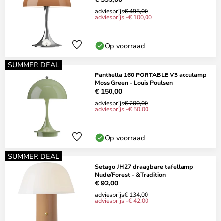
adviesprijs
€ 495,00
adviesprijs -€ 100,00
Op voorraad
SUMMER DEAL
Panthella 160 PORTABLE V3 acculamp
Moss Green - Louis Poulsen
€ 150,00
adviesprijs
€ 200,00
adviesprijs -€ 50,00
Op voorraad
SUMMER DEAL
Setago JH27 draagbare tafellamp
Nude/Forest - &Tradition
€ 92,00
adviesprijs
€ 134,00
adviesprijs -€ 42,00