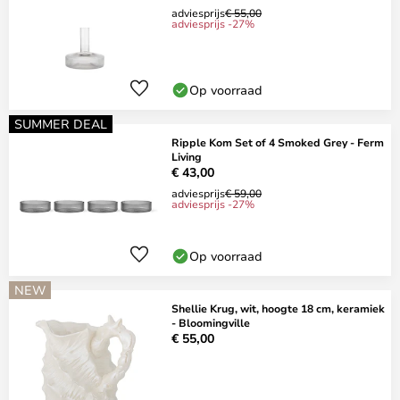
adviesprijs
€ 55,00
adviesprijs -27%
Op voorraad
SUMMER DEAL
Ripple Kom Set of 4 Smoked Grey - Ferm
Living
€ 43,00
adviesprijs
€ 59,00
adviesprijs -27%
Op voorraad
NEW
Shellie Krug, wit, hoogte 18 cm, keramiek
- Bloomingville
€ 55,00