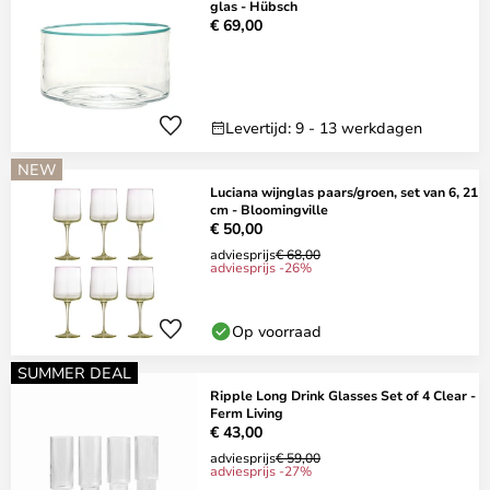
glas - Hübsch
€ 69,00
Levertijd: 9 - 13 werkdagen
NEW
Luciana wijnglas paars/groen, set van 6, 21
cm - Bloomingville
€ 50,00
adviesprijs
€ 68,00
adviesprijs -26%
Op voorraad
SUMMER DEAL
Ripple Long Drink Glasses Set of 4 Clear -
Ferm Living
€ 43,00
adviesprijs
€ 59,00
adviesprijs -27%