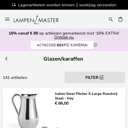
n
100+ designermerken
Ga
naar
de
16% vanaf € 89
op artikelen gemarkeerd met ‘16% EXTRA’
inhoud
EN
Ontdek nu
ACTIECODE:
BEST
KOPIËREN
Glazen/karaffen
141 artikelen
FILTER
Indian Steel Pitcher X-Large Roestvrij
Staal - Hay
€ 86,00