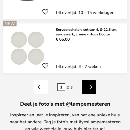
Levertijd: 10 - 15 werkdagen
NEW
Serveerschalen, set van 4, Ø 22,5 cm,
aardewerk, crème - Hous Doctor
€ 65,00
Levertijd: 6 - 7 weken
Pagina
1
2
3
Vorige
Volgende
Deel je foto's met @lampemesteren
Inspireer en laat je inspireren, van het ene unieke huis
naar het andere. Tag je foto's met #yesLampemesteren
en wie weet zie je jouw huis hier terug!