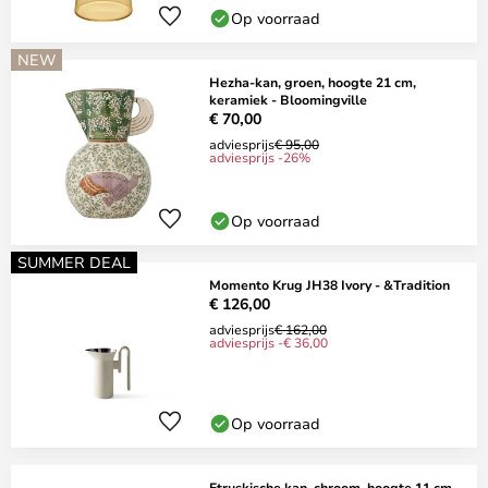
Op voorraad
NEW
Hezha-kan, groen, hoogte 21 cm,
keramiek - Bloomingville
€ 70,00
adviesprijs
€ 95,00
adviesprijs -26%
Op voorraad
SUMMER DEAL
Momento Krug JH38 Ivory - &Tradition
€ 126,00
adviesprijs
€ 162,00
adviesprijs -€ 36,00
Op voorraad
Etruskische kan, chroom, hoogte 11 cm,