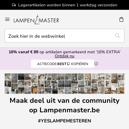
Lagerartikelen worden binnen 1 werkdag verzonden
Ga
naar
de
Zoek
inhoud
EN
ZOEK
hier
in
16% vanaf € 89
op artikelen gemarkeerd met ‘16% EXTRA’
de
Ontdek nu
webwinkel
ACTIECODE:
BEST
KOPIËREN
Maak deel uit van de community
op Lampenmaster.be
#YESLAMPEMESTEREN