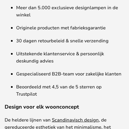
Meer
dan
5.000
exclusieve
designlampen
in de
winkel
Originele
producten
met
fabrieksgarantie
30
dagen
retourbeleid
&
snelle
verzending
Uitstekende
klantenservice
&
persoonlijk
deskundig
advies
Gespecialiseerd
B2B-team
voor
zakelijke
klanten
Beoordeeld
met
4,5 van de 5
sterren
op
Trustpilot
Design voor elk woonconcept
De
heldere
lijnen
van
Scandinavisch design
, de
gereduceerde
esthetiek
van
het
minimalisme
,
het