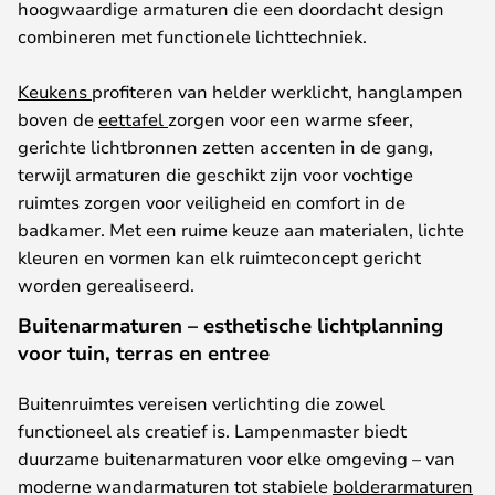
hoogwaardige
armaturen
die
een
doordacht
design
combineren
met
functionele
lichttechniek
.
Keukens
profiteren
van
helder
werklicht
,
hanglampen
boven
de
eettafel
zorgen
voor
een
warme
sfeer
,
gerichte
lichtbronnen
zetten
accenten
in de
gang
,
terwijl
armaturen
die
geschikt
zijn
voor
vochtige
ruimtes
zorgen
voor
veiligheid
en
comfort
in de
badkamer
. Met
een
ruime
keuze
aan
materialen, lichte
kleuren
en
vormen
kan
elk
ruimteconcept
gericht
worden
gerealiseerd
.
Buitenarmaturen – esthetische lichtplanning
voor tuin, terras en entree
Buitenruimtes
vereisen
verlichting
die
zowel
functioneel
als
creatief
is
. Lampenmaster
biedt
duurzame
buitenarmaturen
voor
elke
omgeving
– van
moderne
wandarmaturen
tot
stabiele
bolderarmaturen