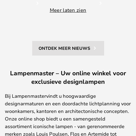
Meer laten zien
ONTDEK MEER NIEUWS
Lampenmaster – Uw online winkel voor
exclusieve designlampen
Bij
Lampenmaster
vindt
u
hoogwaardige
designarmaturen
en
een
doordachte
lichtplanning
voor
woonkamers
,
kantoren
en
architectonische
concepten
.
Onze
online
shop
biedt
u
een
samengesteld
assortiment
iconische
lampen
- van
gerenommeerde
merken
zoals
Louis Poulsen
,
Flos
en
Artemide
tot