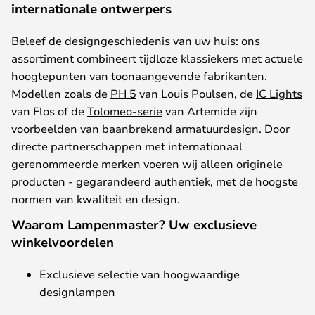
internationale ontwerpers
Beleef
de
designgeschiedenis
van
uw
huis
:
ons
assortiment
combineert
tijdloze
klassiekers
met
actuele
hoogtepunten
van
toonaangevende
fabrikanten
.
Modellen
zoals
de
PH 5
van Louis Poulsen, de
IC Lights
van Flos
of
de
Tolomeo-serie
van Artemide
zijn
voorbeelden
van
baanbrekend
armatuurdesign
. Door
directe
partnerschappen
met
internationaal
gerenommeerde
merken
voeren
wij
alleen
originele
producten
-
gegarandeerd
authentiek
,
met
de
hoogste
normen van
kwaliteit
en design.
Waarom Lampenmaster? Uw exclusieve
winkelvoordelen
Exclusieve
selectie
van
hoogwaardige
designlampen