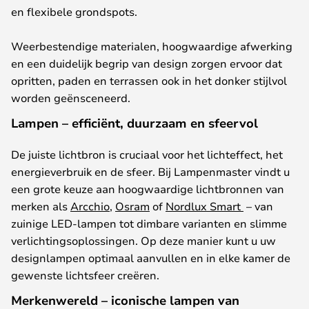
en
flexibele
grondspots
.
Weerbestendige materialen,
hoogwaardige
afwerking
en
een
duidelijk
begrip
van design
zorgen
ervoor
dat
opritten
,
paden
en
terrassen
ook
in
het
donker
stijlvol
worden
geënsceneerd
.
Lampen – efficiënt, duurzaam en sfeervol
De
juiste
lichtbron
is
cruciaal
voor
het
lichteffect
,
het
energieverbruik
en de
sfeer
.
Bij
Lampenmaster
vindt
u
een
grote
keuze
aan
hoogwaardige
lichtbronnen
van
merken als
Arcchio
,
Osram
of
Nordlux Smart
– van
zuinige
LED-lampen tot
dimbare
varianten en
slimme
verlichtingsoplossingen
.
Op
deze
manier
kunt
u
uw
designlampen
optimaal
aanvullen
en in
elke
kamer
de
gewenste
lichtsfeer
creëren
.
Merkenwereld – iconische lampen van