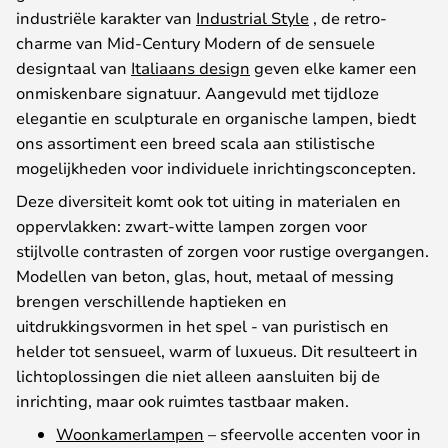
industriële
karakter
van
Industrial
Style
, de retro-
charme van Mid-Century Modern
of
de
sensuele
designtaal
van
Italiaans design
geven
elke
kamer
een
onmiskenbare
signatuur
.
Aangevuld
met
tijdloze
elegantie
en
sculpturale
en organische
lampen
,
biedt
ons
assortiment
een
breed
scala
aan
stilistische
mogelijkheden
voor
individuele
inrichtingsconcepten
.
Deze
diversiteit
komt
ook
tot
uiting
in materialen en
oppervlakken
:
zwart-witte
lampen
zorgen
voor
stijlvolle
contrasten
of
zorgen
voor
rustige
overgangen
.
Modellen van
beton
,
glas
,
hout
,
metaal
of
messing
brengen
verschillende
haptieken
en
uitdrukkingsvormen
in
het
spel
- van puristisch en
helder
tot
sensueel
, warm
of
luxueus
.
Dit
resulteert
in
lichtoplossingen
die
niet
alleen
aansluiten
bij
de
inrichting
,
maar
ook
ruimtes
tastbaar
maken
.
Woonkamerlampen
–
sfeervolle
accenten
voor
in