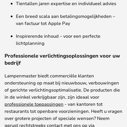
Tientallen
jaren
expertise
en
individueel
advies
Een
breed
scala
aan
betalingsmogelijkheden
–
van
factuur
tot Apple Pay
Inspirerende
inhoud
–
voor
een
perfecte
lichtplanning
Professionele verlichtingsoplossingen voor uw
bedrijf
Lampenmaster
biedt
commerciële
klanten
ondersteuning
op
maat
bij
nieuwbouw
,
verbouwingen
of
gerichte
verlichtingsoptimalisatie
. De
producten
die
in de
winkel
verkrijgbaar
zijn
,
zijn
ideaal
voor
professionele toepassingen
- van
kantoren
tot
restaurants
tot
openbare
voorzieningen
.
Heeft
u
vragen
over
grotere
projecten
of
speciale
wensen
?
Neem
gerust
rechtstreeks
contact
met
ons
op
via