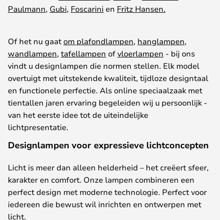
Paulmann
,
Gubi
,
Foscarini
en
Fritz Hansen.
Of
het
nu
gaat
om plafondlampen
,
hanglampen
,
wandlampen
,
tafellampen
of
vloerlampen
-
bij
ons
vindt
u
designlampen
die
normen
stellen. Elk
model
overtuigt
met
uitstekende
kwaliteit
,
tijdloze
designtaal
en
functionele
perfectie
. Als online
speciaalzaak
met
tientallen
jaren
ervaring
begeleiden
wij
u
persoonlijk
-
van
het
eerste
idee
tot de
uiteindelijke
lichtpresentatie
.
Designlampen voor expressieve lichtconcepten
Licht
is
meer
dan
alleen
helderheid
–
het
creëert
sfeer
,
karakter
en
comfort
.
Onze
lampen
combineren
een
perfect
design
met
moderne
technologie
.
Perfect
voor
iedereen
die
bewust
wil
inrichten
en
ontwerpen
met
licht.