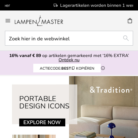
Lagerartikelen worden binnen 1 werkdag verzonden
Ga
naar
de
Zoek
inhoud
EN
ZOEK
hier
in
16% vanaf € 89
op artikelen gemarkeerd met ‘16% EXTRA’
de
Ontdek nu
webwinkel
ACTIECODE:
BEST
KOPIËREN