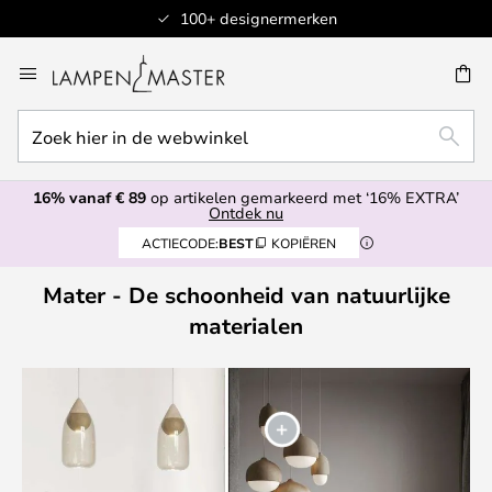
100+ designermerken
Ga
naar
de
Zoek
inhoud
EN
ZOEK
hier
in
16% vanaf € 89
op artikelen gemarkeerd met ‘16% EXTRA’
de
Ontdek nu
webwinkel
ACTIECODE:
BEST
KOPIËREN
Mater - De schoonheid van natuurlijke
materialen