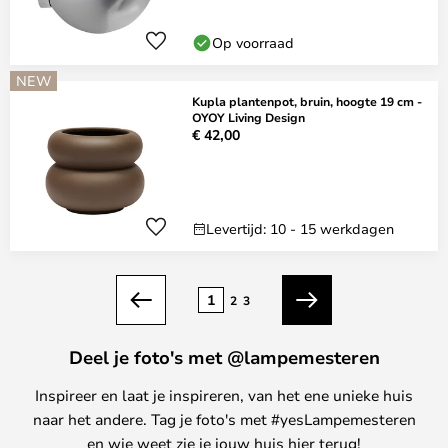
Op voorraad
NEW
Kupla plantenpot, bruin, hoogte 19 cm -
OYOY Living Design
€ 42,00
Levertijd: 10 - 15 werkdagen
Pagina
1
2
3
Vorige
Volgende
Deel je foto's met @lampemesteren
Inspireer en laat je inspireren, van het ene unieke huis
naar het andere. Tag je foto's met #yesLampemesteren
en wie weet zie je jouw huis hier terug!