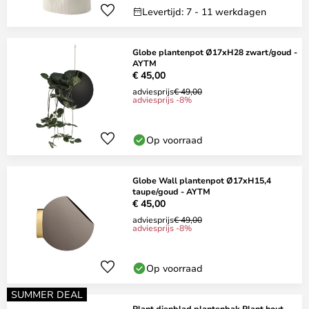
Levertijd: 7 - 11 werkdagen
Globe plantenpot Ø17xH28 zwart/goud -
AYTM
€ 45,00
adviesprijs
€ 49,00
adviesprijs -8%
Op voorraad
Globe Wall plantenpot Ø17xH15,4
taupe/goud - AYTM
€ 45,00
adviesprijs
€ 49,00
adviesprijs -8%
Op voorraad
SUMMER DEAL
Plant dienblad plantenbak Plant hout