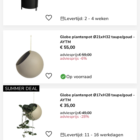
Levertijd: 2 - 4 weken
Globe plantenpot Ø21xH32 taupe/goud -
AYTM
€ 55,00
adviesprijs
€ 59,00
adviesprijs -6%
Op voorraad
SUMMER DEAL
Globe plantenpot Ø17xH28 taupe/goud -
AYTM
€ 35,00
adviesprijs
€ 49,00
adviesprijs -28%
Levertijd: 11 - 16 werkdagen