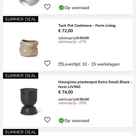
Op voorraad
SUMMER DEAL
Tuck Pot Cashmere - Ferm Living
€ 72,00
adviesprijs
€ 99,00
adviesprijs -27%
Levertijd: 10 - 15 werkdagen
SUMMER DEAL
Hourglass plantenpot Extra Small Black -
ferm LIVING
€ 74,00
adviesprijs
€ 99,00
adviesprijs -25%
Op voorraad
SUMMER DEAL