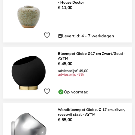
- House Doctor
€ 11,00
Levertijd: 4 - 7 werkdagen
Bloempot Globe Ø17 cm Zwart/Goud -
AYTM
€ 45,00
adviesprijs
€ 49,00
adviesprijs -8%
Op voorraad
Wandbloempot Globe, Ø 17 cm, zilver,
roestvrij staal - AYTM
€ 55,00