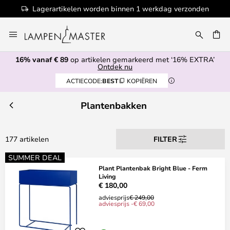
onden
100+ designermerken
Ga
naar
de
16% vanaf € 89
op artikelen gemarkeerd met ‘16% EXTRA’
inhoud
EN
Ontdek nu
ACTIECODE:
BEST
KOPIËREN
Plantenbakken
177 artikelen
FILTER
SUMMER DEAL
Plant Plantenbak Bright Blue - Ferm
Living
€ 180,00
adviesprijs
€ 249,00
adviesprijs -€ 69,00