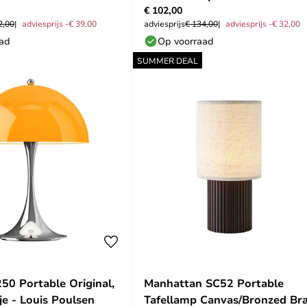
€ 102,00
2,00
adviesprijs -€ 39,00
adviesprijs
€ 134,00
adviesprijs -€ 32,00
aad
Op voorraad
SUMMER DEAL
250 Portable Original,
Manhattan SC52 Portable
je - Louis Poulsen
Tafellamp Canvas/Bronzed Br