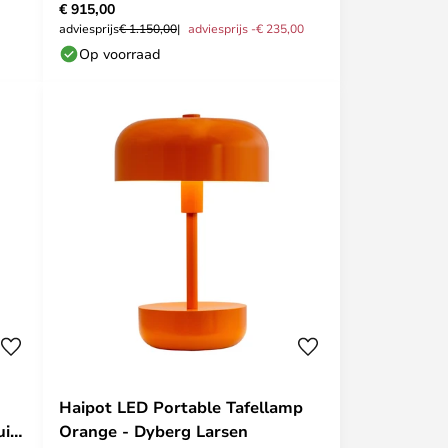
€ 915,00
Poulsen
adviesprijs
€ 1.150,00
adviesprijs -€ 235,00
Op voorraad
Haipot LED Portable Tafellamp
uis
Orange - Dyberg Larsen