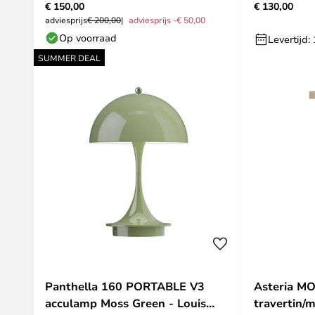
€ 150,00
€ 130,00
Poulsen
glas, USB 
adviesprijs
€ 200,00
adviesprijs -€ 50,00
Op voorraad
Levertijd
SUMMER DEAL
Panthella 160 PORTABLE V3
Asteria M
acculamp Moss Green - Louis
travertin/