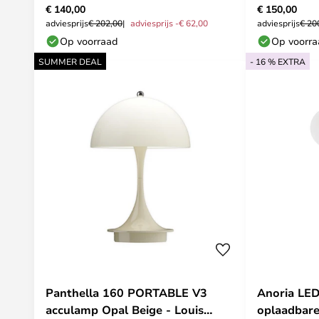
€ 140,00
€ 150,00
Louis Poul
adviesprijs
€ 202,00
adviesprijs -€ 62,00
adviesprijs
€ 20
Op voorraad
Op voorr
SUMMER DEAL
- 16 % EXTRA
Panthella 160 PORTABLE V3
Anoria LE
acculamp Opal Beige - Louis
oplaadbare