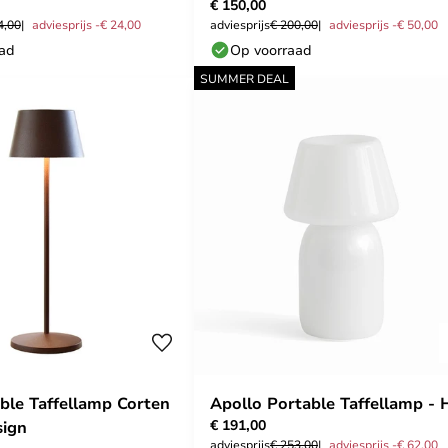
€ 150,00
Poulsen
4,00
adviesprijs -€ 24,00
adviesprijs
€ 200,00
adviesprijs -€ 50,00
aad
Op voorraad
SUMMER DEAL
ble Taffellamp Corten
Apollo Portable Taffellamp -
€ 191,00
sign
adviesprijs
€ 253,00
adviesprijs -€ 62,00