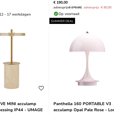
€ 190,00
- Lucande
Louis Poulsen
adviesprijs
€ 270,00
adviesprijs -€ 80,00
Op voorraad
: 12 - 17 werkdagen
SUMMER DEAL
OVE MINI acculamp
Panthella 160 PORTABLE V3
messing IP44 - UMAGE
acculamp Opal Pale Rose - Lo