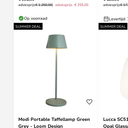
adviesprijs
€ 1.250,00
adviesprijs -€ 255,00
adviesprijs
€ 17
Op voorraad
Levertijd:
SUMMER DEAL
SUMMER DEAL
Modi Portable Taffellamp Green
Lucca SC5
Grey - Loom Design
Opal Glass