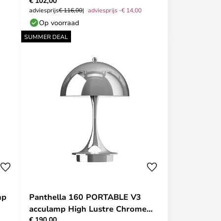
€ 102,00
adviesprijs
€ 116,00
adviesprijs -€ 14,00
Op voorraad
SUMMER DEAL
mp
Panthella 160 PORTABLE V3
acculamp High Lustre Chrome
€ 190,00
Plated - Louis Poulsen