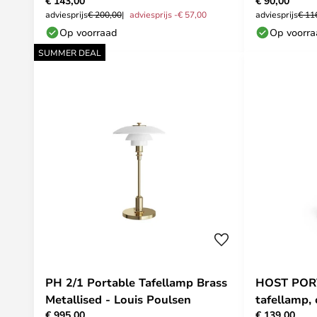
€ 143,00
€ 90,00
Poulsen
adviesprijs
€ 200,00
adviesprijs -€ 57,00
adviesprijs
€ 11
Op voorraad
Op voorr
SUMMER DEAL
PH 2/1 Portable Tafellamp Brass
HOST PORT
Metallised - Louis Poulsen
tafellamp,
€ 995,00
€ 139,00
- HAY