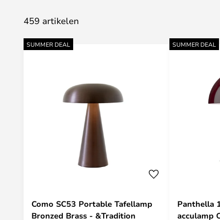
459 artikelen
SUMMER DEAL
SUMMER DEAL
Como SC53 Portable Tafellamp
Panthella
Bronzed Brass - &Tradition
acculamp 