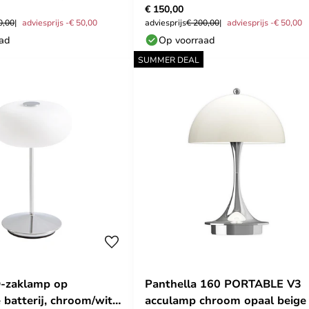
€ 150,00
sen
Poulsen
0,00
adviesprijs -€ 50,00
adviesprijs
€ 200,00
adviesprijs -€ 50,00
aad
Op voorraad
SUMMER DEAL
D-zaklamp op
Panthella 160 PORTABLE V3
 batterij, chroom/wit,
acculamp chroom opaal beige 