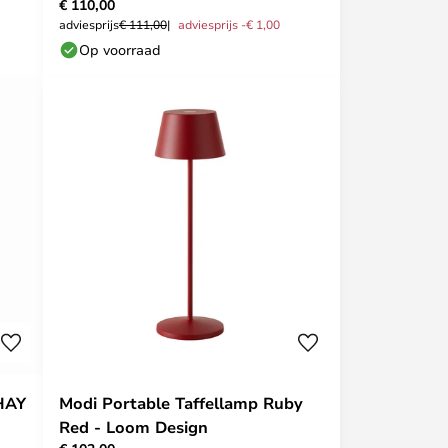
€ 110,00
adviesprijs
€ 111,00
adviesprijs -€ 1,00
Op voorraad
 HAY
Modi Portable Taffellamp Ruby
Red - Loom Design