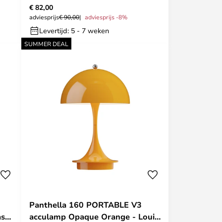
€ 82,00
adviesprijs
€ 90,00
adviesprijs -8%
Levertijd: 5 - 7 weken
SUMMER DEAL
Panthella 160 PORTABLE V3
ass
acculamp Opaque Orange - Louis