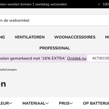
kelen worden binnen 1 werkdag verzonden
100
ING
VENTILATOREN
WOONACCESSOIRES
M
PROFESSIONAL
ikelen gemarkeerd met ‘16% EXTRA’
Ontdek nu
ACTIECOD
tafellampen
en
LEUR
MATERIAAL
PRIJS
OP BATTERIJ