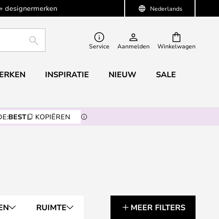
+ designermerken
Nederlands
ZOEKEN
Service
Aanmelden
Winkelwagen
ERKEN
INSPIRATIE
NIEUW
SALE
E:
BEST
KOPIËREN
EN
RUIMTE
MEER FILTERS