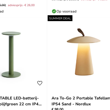
6,00
adviesprijs -€ 26,00
aad
Op voorraad
SUMMER DEAL
ABLE LED-batterij-
Ara To-Go 2 Portable Tafella
 olijfgroen 22 cm IP44
IP54 Sand - Nordlux
€ 98,00