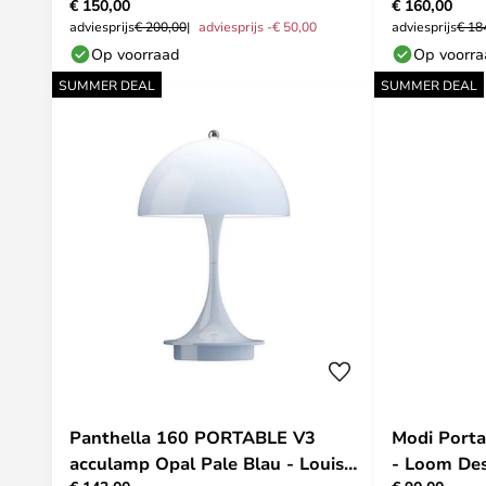
€ 150,00
€ 160,00
Poulsen
adviesprijs
€ 200,00
adviesprijs -€ 50,00
adviesprijs
€ 18
Op voorraad
Op voorr
SUMMER DEAL
SUMMER DEAL
Panthella 160 PORTABLE V3
Modi Porta
acculamp Opal Pale Blau - Louis
- Loom De