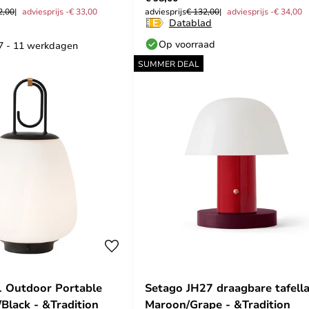
2,00
adviesprijs -€ 33,00
adviesprijs
€ 132,00
adviesprijs -€ 34,00
Datablad
Op voorraad
 7 - 11 werkdagen
SUMMER DEAL
1 Outdoor Portable
Setago JH27 draagbare tafel
/Black - &Tradition
Maroon/Grape - &Tradition