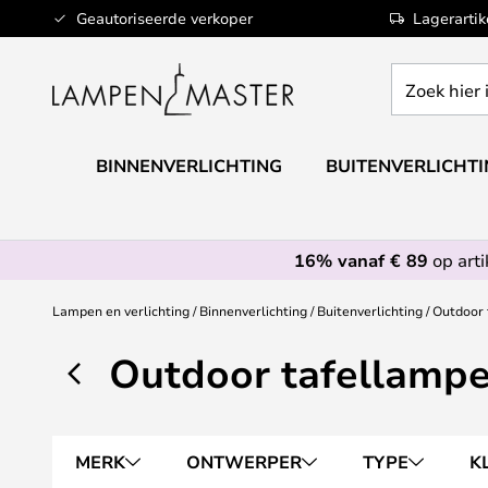
Ga
Geautoriseerde verkoper
Lagerarti
naar
de
Zoek
inhoud
hier
in
de
BINNENVERLICHTING
BUITENVERLICHT
webwinkel
16% vanaf € 89
op art
Lampen en verlichting
Binnenverlichting
Buitenverlichting
Outdoor 
Outdoor tafellamp
MERK
ONTWERPER
TYPE
K