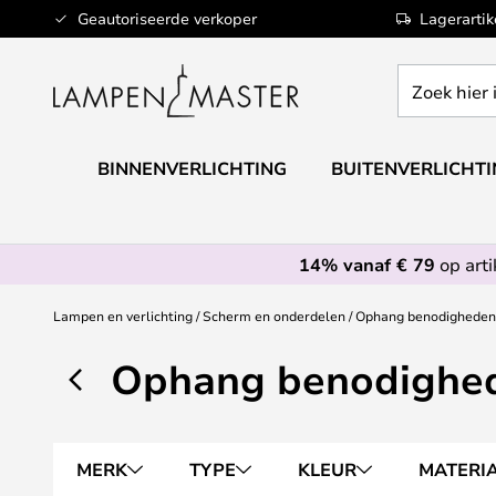
Ga
Geautoriseerde verkoper
Lagerarti
naar
de
Zoek
inhoud
hier
in
de
BINNENVERLICHTING
BUITENVERLICHT
webwinkel
14% vanaf € 79
op art
Lampen en verlichting
Scherm en onderdelen
Ophang benodigheden
Ophang benodighe
MERK
TYPE
KLEUR
MATERI