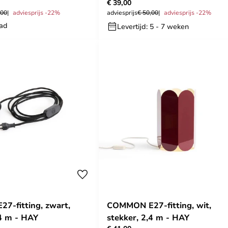
€ 39,00
,00
adviesprijs -22%
adviesprijs
€ 50,00
adviesprijs -22%
aad
Levertijd: 5 - 7 weken
-fitting, zwart,
COMMON E27-fitting, wit,
,4 m - HAY
stekker, 2,4 m - HAY