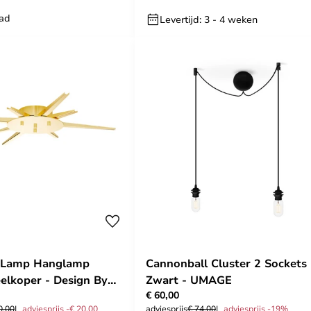
aad
Levertijd: 3 - 4 weken
r Lamp Hanglamp
Cannonball Cluster 2 Sockets
lkoper - Design By
Zwart - UMAGE
€ 60,00
0,00
adviesprijs -€ 20,00
adviesprijs
€ 74,00
adviesprijs -19%