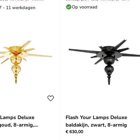
Op voorraad
 7 - 11 werkdagen
 Lamps Deluxe
Flash Your Lamps Deluxe
goud, 8-armig,
baldakijn, zwart, 8-armig
€ 630,00
r