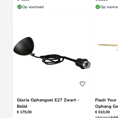
Op voorraad
Op voorr
Gloria Ophangset E27 Zwart -
Flash You
Belid
Ophang Gee
€ 179,00
€ 610,00
Us
adviesprijs
€ 63