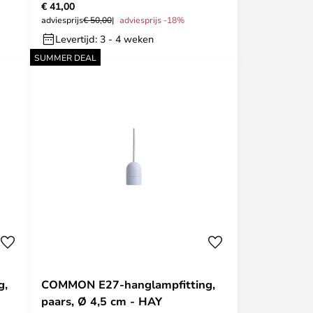
€ 41,00
adviesprijs
€ 50,00
adviesprijs -18%
Levertijd: 3 - 4 weken
SUMMER DEAL
g,
COMMON E27-hanglampfitting,
paars, Ø 4,5 cm - HAY