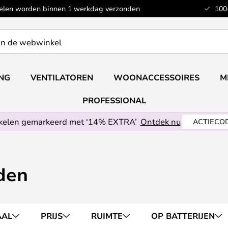
kelen worden binnen 1 werkdag verzonden
100
ING
VENTILATOREN
WOONACCESSOIRES
M
PROFESSIONAL
ikelen gemarkeerd met ‘14% EXTRA’
Ontdek nu
ACTIECOD
den
AAL
PRIJS
RUIMTE
OP BATTERIJEN