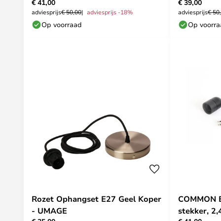
€ 41,00
€ 39,00
adviesprijs
€ 50,00
adviesprijs -18%
adviesprijs
€ 50
Op voorraad
Op voorr
Rozet Ophangset E27 Geel Koper
COMMON E27
- UMAGE
stekker, 2