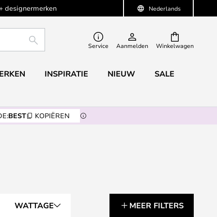
+ designermerken
Nederlands
ZOEKEN
Service
Aanmelden
Winkelwagen
ERKEN
INSPIRATIE
NIEUW
SALE
E:
BEST
KOPIËREN
WATTAGE
MEER FILTERS