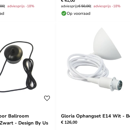
€ 41,00
,00
adviesprijs -18%
adviesprijs
€ 50,00
adviesprijs -18%
aad
Op voorraad
oor Ballroom
Gloria Ophangset E14 Wit - B
€ 126,00
Zwart - Design By Us