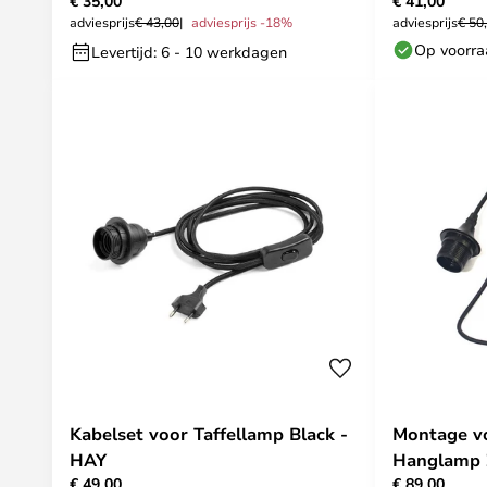
€ 35,00
€ 41,00
adviesprijs
€ 43,00
adviesprijs -18%
adviesprijs
€ 50
Op voorr
Levertijd: 6 - 10 werkdagen
Kabelset voor Taffellamp Black -
Montage v
HAY
Hanglamp 
€ 49,00
€ 89,00