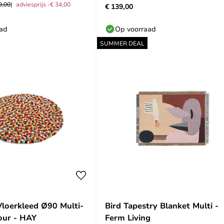
9,00
adviesprijs -€ 34,00
€ 139,00
aad
Op voorraad
SUMMER DEAL
Vloerkleed Ø90 Multi-
Bird Tapestry Blanket Multi -
our - HAY
Ferm Living