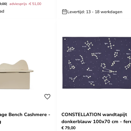
9,00
adviesprijs -€ 51,00
aad
Levertijd: 13 - 18 werkdagen
age Bench Cashmere -
CONSTELLATION wandtapijt
g
donkerblauw 100x70 cm - fe
€ 79,00
LIVING