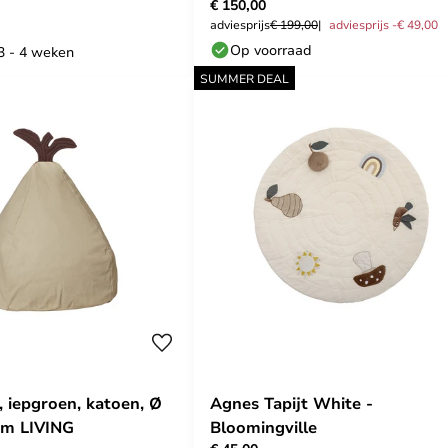
€ 150,00
adviesprijs
€ 199,00
adviesprijs -€ 49,00
Op voorraad
 3 - 4 weken
SUMMER DEAL
, iepgroen, katoen, Ø
Agnes Tapijt White -
rm LIVING
Bloomingville