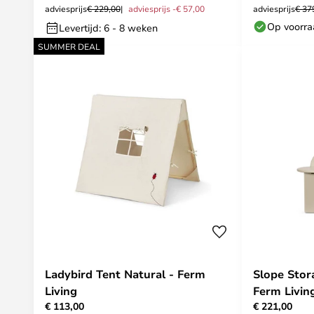
adviesprijs
€ 229,00
adviesprijs -€ 57,00
adviesprijs
€ 37
Op voorr
Levertijd: 6 - 8 weken
SUMMER DEAL
Ladybird Tent Natural - Ferm
Slope Stor
Living
Ferm Livin
€ 113,00
€ 221,00