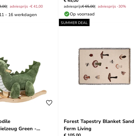
€ 45,00
9,00
adviesprijs -€ 41,00
adviesprijs
€ 65,00
adviesprijs -30%
Op voorraad
: 11 - 16 werkdagen
SUMMER DEAL
odile
Forest Tapestry Blanket Sand 
ielzeug Green -
Ferm Living
€ 105,00
lle