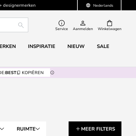
+ designermerken
Nederlands
ZOEKEN
Service
Aanmelden
Winkelwagen
ERKEN
INSPIRATIE
NIEUW
SALE
E:
BEST
KOPIËREN
RUIMTE
MEER FILTERS