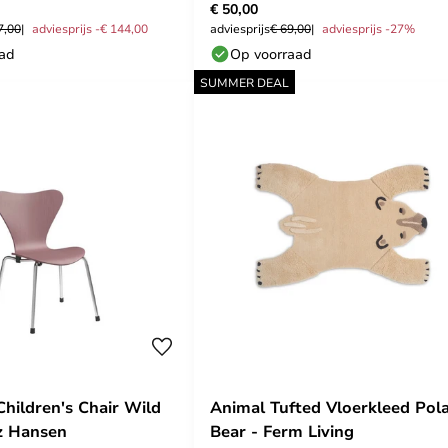
€ 50,00
7,00
adviesprijs -€ 144,00
adviesprijs
€ 69,00
adviesprijs -27%
aad
Op voorraad
SUMMER DEAL
Children's Chair Wild
Animal Tufted Vloerkleed Pol
tz Hansen
Bear - Ferm Living