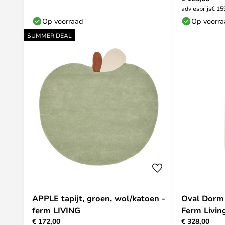
adviesprijs
€ 15
Op voorraad
Op voorr
SUMMER DEAL
APPLE tapijt, groen, wol/katoen -
Oval Dorm 
ferm LIVING
Ferm Livin
€ 172,00
€ 328,00