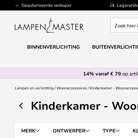
Ga
Geautoriseerde verkoper
Lagerarti
naar
de
Zoek
inhoud
hier
in
de
BINNENVERLICHTING
BUITENVERLICHT
webwinkel
14% vanaf € 79
op art
Lampen en verlichting
Woonaccessoires
Kinderkamer - Woonaccess
Kinderkamer - Woo
MERK
ONTWERPER
TYPE
K