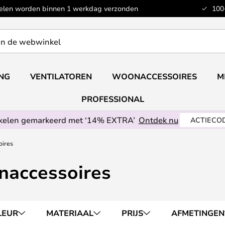
kelen worden binnen 1 werkdag verzonden
100
ING
VENTILATOREN
WOONACCESSOIRES
M
PROFESSIONAL
ikelen gemarkeerd met ‘14% EXTRA’
Ontdek nu
ACTIECOD
oires
naccessoires
LEUR
MATERIAAL
PRIJS
AFMETINGEN