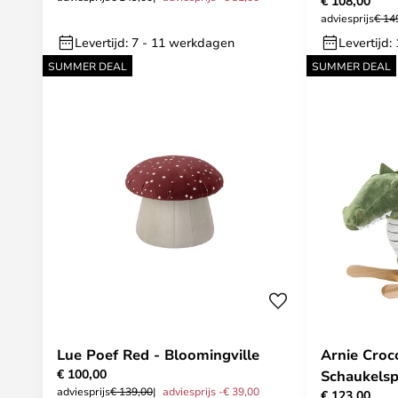
€ 108,00
adviesprijs
€ 14
Levertijd: 7 - 11 werkdagen
Levertijd
SUMMER DEAL
SUMMER DEAL
Lue Poef Red - Bloomingville
Arnie Croc
€ 100,00
Schaukelsp
adviesprijs
€ 139,00
adviesprijs -€ 39,00
€ 123,00
Bloomingvi