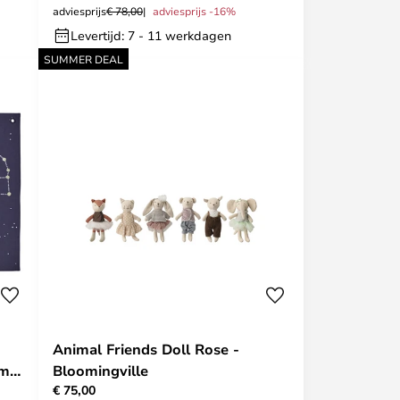
adviesprijs
€ 78,00
adviesprijs -16%
Levertijd: 7 - 11 werkdagen
SUMMER DEAL
Animal Friends Doll Rose -
rm
Bloomingville
€ 75,00