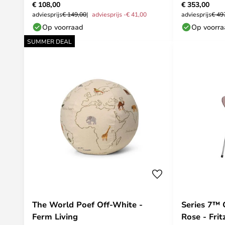
€ 108,00
€ 353,00
adviesprijs
€ 149,00
adviesprijs -€ 41,00
adviesprijs
€ 49
Op voorraad
Op voorr
SUMMER DEAL
The World Poef Off-White -
Series 7™ 
Ferm Living
Rose - Fri