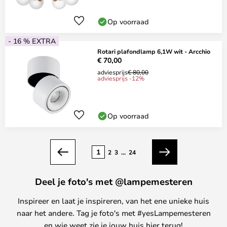
Op voorraad
- 16 % EXTRA
Rotari plafondlamp 6,1W wit - Arcchio
€ 70,00
adviesprijs
€ 80,00
adviesprijs -12%
Op voorraad
Pagina
1
2
3
...
24
Vorige
Volgende
Deel je foto's met @lampemesteren
Inspireer en laat je inspireren, van het ene unieke huis
naar het andere. Tag je foto's met #yesLampemesteren
en wie weet zie je jouw huis hier terug!