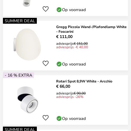
Op voorraad
SUMMER DEAL
Gregg Piccola Wand-/Plafondlamp White
- Foscarini
€ 111,00
adviesprijs
€ 151,00
adviesprijs -€ 40,00
Op voorraad
- 16 % EXTRA
Rotari Spot 8,9W White - Arcchio
€ 66,00
adviesprijs
€ 90,00
adviesprijs -26%
Op voorraad
SUMMER DEAL