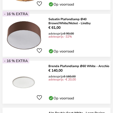
Op voorraad
- 16 % EXTRA
Sebatin Plafondlamp Ø40
Brown/White/Nickel - Lindby
€ 61,00
adviesprijs
€ 90,00
adviesprijs -32%
Op voorraad
- 16 % EXTRA
Brenda Plafondlamp Ø60 White - Arcchio
€ 140,00
adviesprijs
€ 160,00
adviesprijs -€ 20,00
Op voorraad
Aim Double Spot White - Loom Design