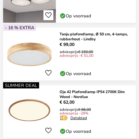
Op voorraad
- 16 % EXTRA
Tanju plafondlamp, Ø 50 cm, 4-lamps,
rubberhout - Lindby
€ 99,00
adviesprijs
€ 150,00
adviesprijs -€ 51,00
Op voorraad
SUMMER DEAL
Oja 42 Plafondlamp IP54 2700K Dim
Wood - Nordlux
€ 62,00
adviesprijs
€ 86,00
adviesprijs -28%
Datablad
Op voorraad