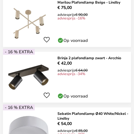
Marilou Plafondlamp Beige - Lindby
€ 75,00
adviesprijs
€ 90,00
adviesprijs -16%
Op voorraad
- 16 % EXTRA
Brinja 2 plafondlamp zwart - Arcchio
€ 42,00
adviesprijs
€ 64,00
adviesprijs -34%
Op voorraad
- 16 % EXTRA
Sebatin Plafondlamp Ø40 White/Nickel -
Lindby
€ 54,00
adviesprijs
€ 85,00