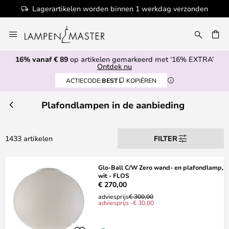
rzonden
100+ designermerken
Ga
naar
de
16% vanaf € 89
op artikelen gemarkeerd met ‘16% EXTRA’
inhoud
EN
Ontdek nu
ACTIECODE:
BEST
KOPIËREN
Plafondlampen in de aanbieding
1433 artikelen
FILTER
Glo-Ball C/W Zero wand- en plafondlamp,
wit - FLOS
€ 270,00
adviesprijs
€ 300,00
adviesprijs -€ 30,00