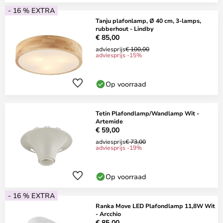
- 16 % EXTRA
Tanju plafonlamp, Ø 40 cm, 3-lamps,
rubberhout - Lindby
€ 85,00
adviesprijs
€ 100,00
adviesprijs -15%
Op voorraad
Tetin Plafondlamp/Wandlamp Wit -
Artemide
€ 59,00
adviesprijs
€ 73,00
adviesprijs -19%
Op voorraad
- 16 % EXTRA
Ranka Move LED Plafondlamp 11,8W Wit
- Arcchio
€ 85,00