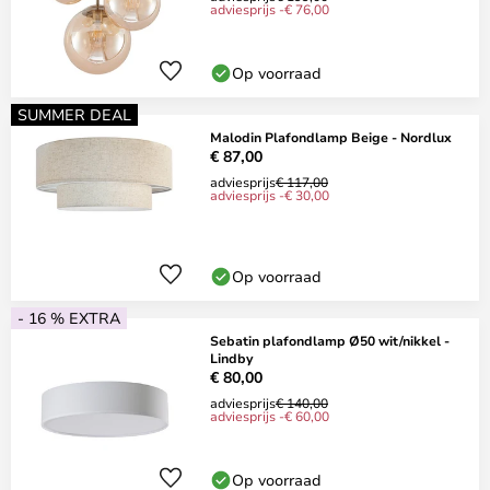
adviesprijs -€ 76,00
Op voorraad
SUMMER DEAL
Malodin Plafondlamp Beige - Nordlux
€ 87,00
adviesprijs
€ 117,00
adviesprijs -€ 30,00
Op voorraad
- 16 % EXTRA
Sebatin plafondlamp Ø50 wit/nikkel -
Lindby
€ 80,00
adviesprijs
€ 140,00
adviesprijs -€ 60,00
Op voorraad