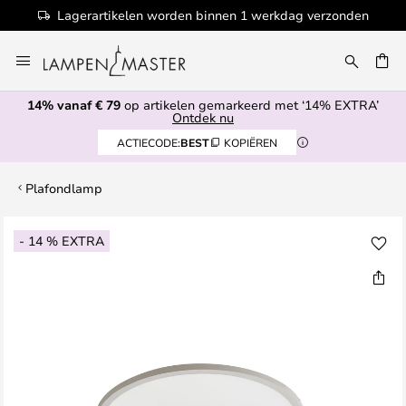
Lagerartikelen worden binnen 1 werkdag verzonden
Ga
naar
de
14% vanaf € 79
op artikelen gemarkeerd met ‘14% EXTRA’
inhoud
EN
Ontdek nu
ACTIECODE:
BEST
KOPIËREN
Plafondlamp
Ga
- 14 % EXTRA
naar
het
einde
van
de
afbeeldingen-
gallerij