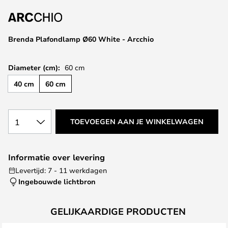
van
de
afbeeldingen-
Brenda Plafondlamp Ø60 White - Arcchio
gallerij
Diameter (cm):
60 cm
40 cm
60 cm
1
TOEVOEGEN AAN JE WINKELWAGEN
Informatie over levering
Levertijd: 7 - 11 werkdagen
Ingebouwde lichtbron
GELIJKAARDIGE PRODUCTEN