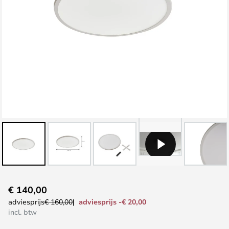
Ga
€ 140,00
naar
adviesprijs -€ 20,00
adviesprijs
€ 160,00
het
incl. btw
begin