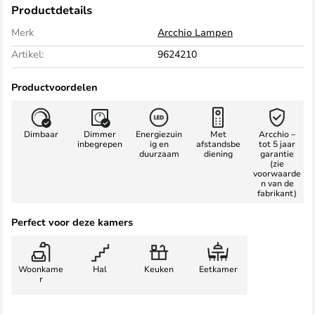
Productdetails
Merk
Arcchio Lampen
Artikel:
9624210
Productvoordelen
Dimbaar
Dimmer
Energiezuin
Met
Arcchio –
inbegrepen
ig en
afstandsbe
tot 5 jaar
duurzaam
diening
garantie
(zie
voorwaarde
n van de
fabrikant)
Perfect voor deze kamers
Woonkame
Hal
Keuken
Eetkamer
r