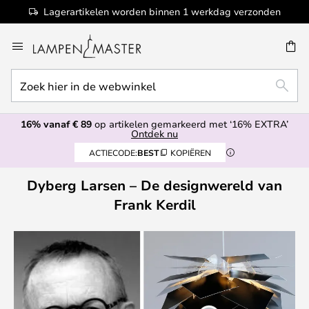
Lagerartikelen worden binnen 1 werkdag verzonden
Ga
naar
de
Zoek
inhoud
EN
ZOEK
hier
in
16% vanaf € 89
op artikelen gemarkeerd met ‘16% EXTRA’
de
Ontdek nu
webwinkel
ACTIECODE:
BEST
KOPIËREN
Dyberg Larsen – De designwereld van
Frank Kerdil