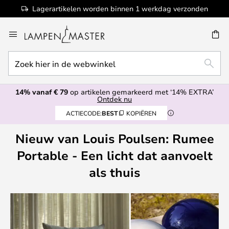
Lagerartikelen worden binnen 1 werkdag verzonden
Ga
naar
de
Zoek
inhoud
EN
ZOEK
hier
in
14% vanaf € 79
op artikelen gemarkeerd met ‘14% EXTRA’
de
Ontdek nu
webwinkel
ACTIECODE:
BEST
KOPIËREN
Nieuw van Louis Poulsen: Rumee
Portable - Een licht dat aanvoelt
als thuis