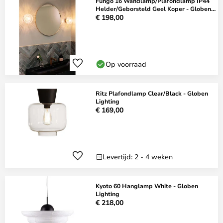
Fungo 16 Wandlamp/Plafondlamp IP44
Helder/Geborsteld Geel Koper - Globen
Lightin
€ 198,00
Op voorraad
Ritz Plafondlamp Clear/Black - Globen
Lighting
€ 169,00
Levertijd: 2 - 4 weken
Kyoto 60 Hanglamp White - Globen
Lighting
€ 218,00