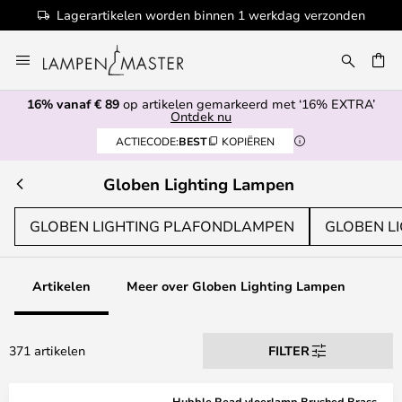
zonden
100+ designermerken
Ga
naar
de
16% vanaf € 89
op artikelen gemarkeerd met ‘16% EXTRA’
inhoud
EN
Ontdek nu
ACTIECODE:
BEST
KOPIËREN
Globen Lighting Lampen
GLOBEN LIGHTING PLAFONDLAMPEN
GLOBEN L
Artikelen
Meer over Globen Lighting Lampen
371 artikelen
FILTER
Hubble Read vloerlamp Brushed Brass -