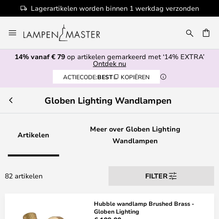
 werkdag verzonden
100+ designermerken
Ga
naar
de
14% vanaf € 79
op artikelen gemarkeerd met ‘14% EXTRA’
inhoud
EN
Ontdek nu
ACTIECODE:
BEST
KOPIËREN
Globen Lighting Wandlampen
Meer over Globen Lighting
Artikelen
Wandlampen
82 artikelen
FILTER
Hubble wandlamp Brushed Brass -
Globen Lighting