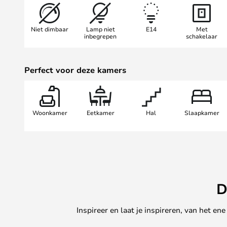
in uw huis plaatsen, bijvoorbeeld
of in een gang, om maar een paar
Niet dimbaar
Lamp niet
E14
Met
te noemen. De wandlamp wordt g
inbegrepen
schakelaar
transparante kabel met schakelaa
voor een vaste installatie.
Perfect voor deze kamers
Woonkamer
Eetkamer
Hal
Slaapkamer
D
Inspireer en laat je inspireren, van het e