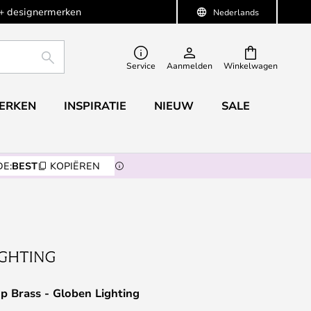
+ designermerken
Nederlands
ZOEKEN
Service
Aanmelden
Winkelwagen
ERKEN
INSPIRATIE
NIEUW
SALE
E:
BEST
KOPIËREN
p Brass - Globen Lighting