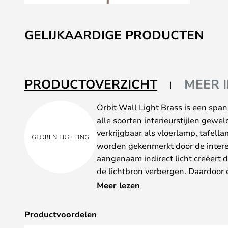
Ga
naar
GELIJKAARDIGE PRODUCTEN
het
begin
van
de
PRODUCTOVERZICHT
MEER 
afbeeldingen-
gallerij
Orbit Wall Light Brass is een span
alle soorten interieurstijlen gewel
verkrijgbaar als vloerlamp, tafel
worden gekenmerkt door de intere
aangenaam indirect licht creëert 
de lichtbron verbergen. Daardoor c
gezellige, ontspannen en uitnodig
Meer lezen
De lampen zijn gemaakt van gepoe
verkrijgbaar in een groot aantal m
Productvoordelen
kiezen die perfect bij uw interieu