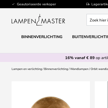
Ga
Geautoriseerde verkoper
Lagerarti
naar
de
Zoek
inhoud
hier
in
de
BINNENVERLICHTING
BUITENVERLICHT
webwinkel
16% vanaf € 89
op art
Lampen en verlichting
Binnenverlichting
Wandlampen
Orbit wandla
Ga
naar
het
einde