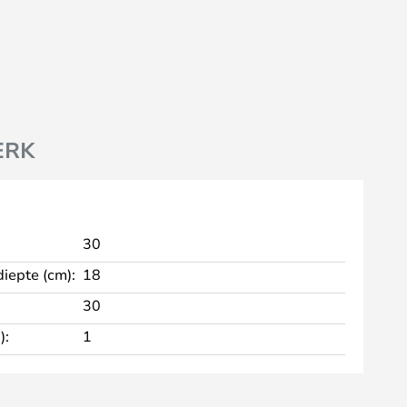
ERK
30
diepte (cm):
18
30
):
1