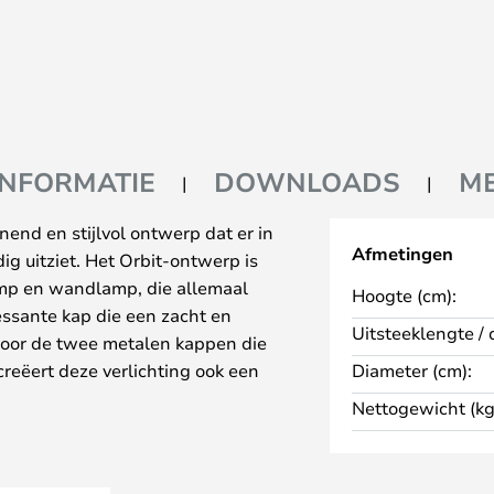
INFORMATIE
DOWNLOADS
M
nend en stijlvol ontwerp dat er in
Afmetingen
dig uitziet. Het Orbit-ontwerp is
lamp en wandlamp, die allemaal
Hoogte (cm):
ssante kap die een zacht en
Uitsteeklengte / 
door de twee metalen kappen die
reëert deze verlichting ook een
Diameter (cm):
ende sfeer in de ruimte.
Nettogewicht (kg
dercoat metaal en zijn
ooie kleuren, zodat u degene kunt
r past. U kunt deze lampen overal