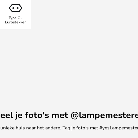
 naast de bank, op de vensterbank
 voor de hand liggende plaatsen
Type C -
eleverd met een 200 cm lange
Eurostekker
r, maar kan ook worden gebruikt
eel je foto's met @lampemester
ne unieke huis naar het andere. Tag je foto's met #yesLampemester