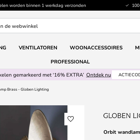
kelen worden binnen 1 werkdag verzonden
100
ING
VENTILATOREN
WOONACCESSOIRES
M
PROFESSIONAL
ikelen gemarkeerd met ‘16% EXTRA’
Ontdek nu
ACTIECOD
mp Brass - Globen Lighting
Orbit wandlam