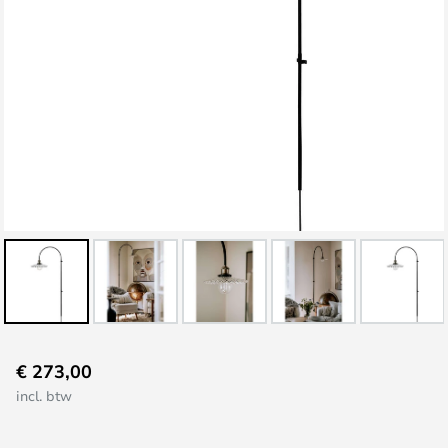
Ga
€ 273,00
naar
incl. btw
het
begin