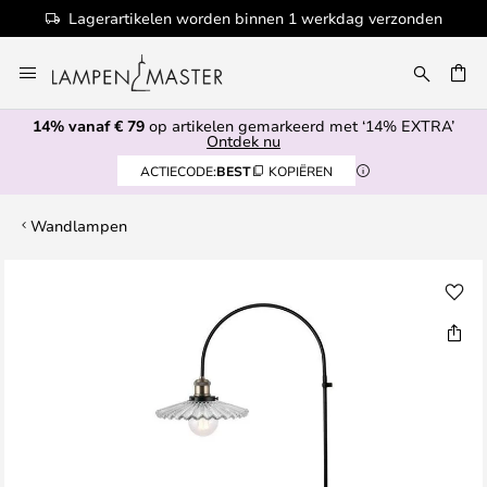
Lagerartikelen worden binnen 1 werkdag verzonden
Ga
naar
de
14% vanaf € 79
op artikelen gemarkeerd met ‘14% EXTRA’
inhoud
EN
Ontdek nu
ACTIECODE:
BEST
KOPIËREN
Wandlampen
Ga
naar
het
einde
van
de
afbeeldingen-
gallerij