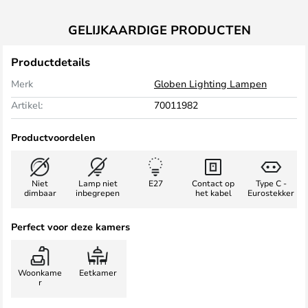
GELIJKAARDIGE PRODUCTEN
Productdetails
Merk
Globen Lighting Lampen
Artikel:
70011982
Productvoordelen
Niet
Lamp niet
E27
Contact op
Type C -
dimbaar
inbegrepen
het kabel
Eurostekker
Perfect voor deze kamers
Woonkame
Eetkamer
r