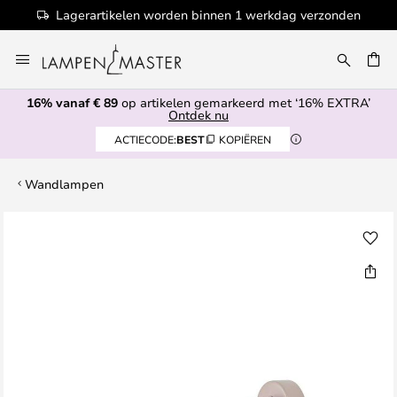
Lagerartikelen worden binnen 1 werkdag verzonden
Ga
naar
de
16% vanaf € 89
op artikelen gemarkeerd met ‘16% EXTRA’
inhoud
EN
Ontdek nu
ACTIECODE:
BEST
KOPIËREN
Wandlampen
Ga
naar
het
einde
van
de
afbeeldingen-
gallerij