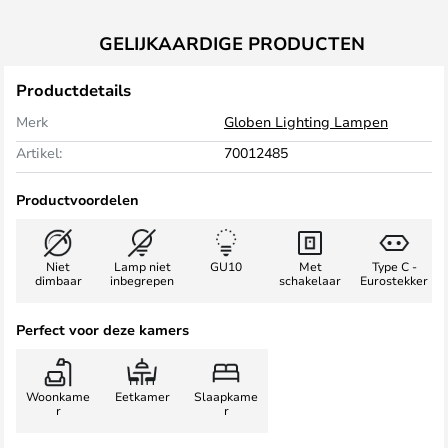
GELIJKAARDIGE PRODUCTEN
Productdetails
Merk
Globen Lighting Lampen
Artikel:
70012485
Productvoordelen
Niet
Lamp niet
GU10
Met
Type C -
dimbaar
inbegrepen
schakelaar
Eurostekker
Perfect voor deze kamers
Woonkame
Eetkamer
Slaapkame
r
r