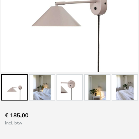
Ga
€ 185,00
naar
incl. btw
het
begin