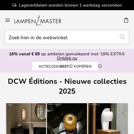
Lagerartikelen worden binnen 1 werkdag verzonden
Ga
naar
de
Zoek
inhoud
EN
ZOEK
hier
in
16% vanaf € 89
op artikelen gemarkeerd met ‘16% EXTRA’
de
Ontdek nu
webwinkel
ACTIECODE:
BEST
KOPIËREN
DCW Éditions - Nieuwe collecties
2025