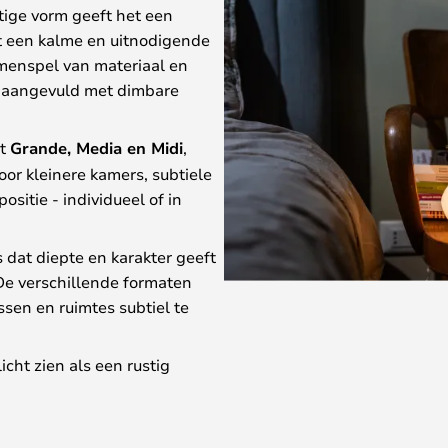
tige vorm geeft het een
cht een kalme en uitnodigende
menspel van materiaal en
 - aangevuld met dimbare
it
Grande, Media en Midi
,
oor kleinere kamers, subtiele
itie - individueel of in
 dat diepte en karakter geeft
De verschillende formaten
sen en ruimtes subtiel te
licht zien als een rustig