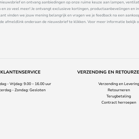
ze nieuwsbrief en ontvang aanbiedingen op onze ruime keuze aan lampen, ventilat
n zo veel meer! Je ontvangt exclusieve kortingen, productaanbevelingen en ins
nt vinden we jouw mening belangrijk en vragen we je feedback na een aankoop. 
 de afmeldlink onderaan de nieuwsbrief te klikken. Voor meer informatie bekijk 
KLANTENSERVICE
VERZENDING EN RETOURZ
ag - Vrijdag: 9.00 – 16.00 uur
Verzending en Leverin
terdag - Zondag: Gesloten
Retourneren
Terugbetaling
Contract herroepen