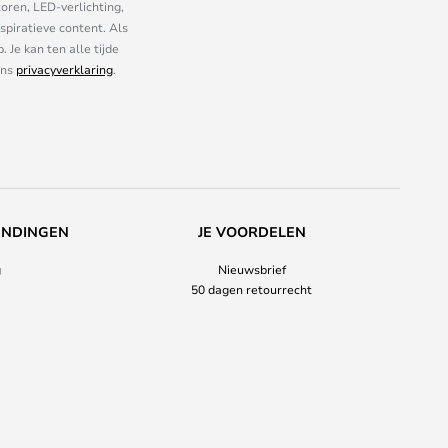
oren, LED-verlichting,
piratieve content. Als
Je kan ten alle tijde
ons
privacyverklaring
.
ENDINGEN
JE VOORDELEN
g
Nieuwsbrief
50 dagen retourrecht