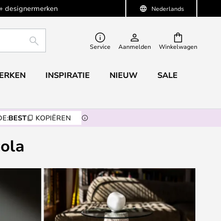
+ designermerken
Nederlands
ZOEKEN
Service
Aanmelden
Winkelwagen
ERKEN
INSPIRATIE
NIEUW
SALE
E:
BEST
KOPIËREN
cola