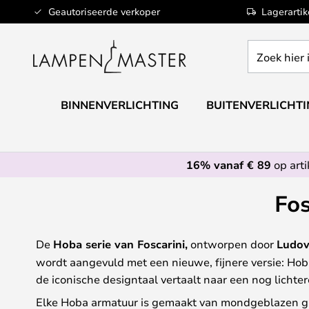
Ga
Geautoriseerde verkoper
Lagerarti
naar
de
Zoek
inhoud
hier
in
de
BINNENVERLICHTING
BUITENVERLICHT
webwinkel
16% vanaf € 89
op art
Fos
De
Hoba serie van Foscarini,
ontworpen door
Ludov
wordt aangevuld met een nieuwe, fijnere versie: Hoba
de iconische designtaal vertaalt naar een nog lichter
Elke Hoba armatuur is gemaakt van mondgeblazen g