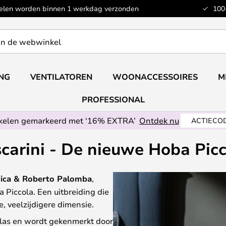
kelen worden binnen 1 werkdag verzonden
100
ING
VENTILATOREN
WOONACCESSOIRES
M
PROFESSIONAL
ikelen gemarkeerd met ‘16% EXTRA’
Ontdek nu
ACTIECOD
carini - De nieuwe Hoba Pic
ica & Roberto Palomba
,
 Piccola. Een uitbreiding die
e, veelzijdigere dimensie.
las en wordt gekenmerkt door