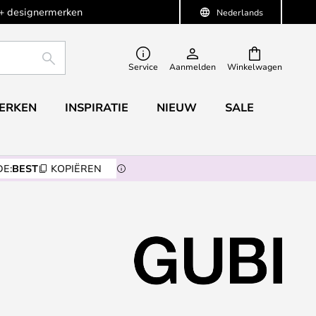
+ designermerken
Nederlands
ZOEKEN
Service
Aanmelden
Winkelwagen
ERKEN
INSPIRATIE
NIEUW
SALE
E:
BEST
KOPIËREN