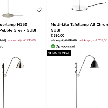
loerlamp H150
Multi-Lite Tafellamp All Chro
Pebble Grey - GUBI
GUBI
€ 590,00
9,00
adviesprijs -€ 235,00
adviesprijs
€ 799,00
adviesprijs -€ 209,00
aad
Op voorraad
SUMMER DEAL