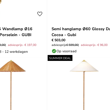
Bl5 Wandlamp Ø16
Semi hanglamp Ø60 Glossy D
Porselein - GUBI
Cocoa - Gubi
€ 503,00
9,00
adviesprijs -€ 197,00
adviesprijs
€ 599,00
adviesprijs -€ 96,00
Op voorraad
 8 - 12 werkdagen
SUMMER DEAL