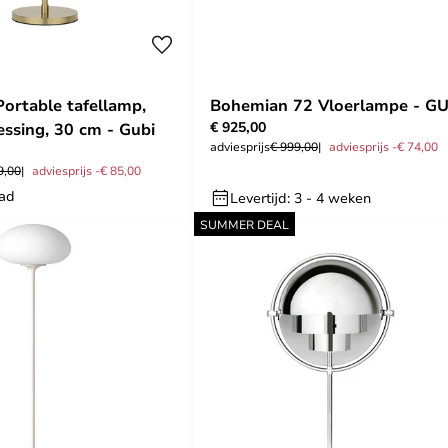
Portable tafellamp,
Bohemian 72 Vloerlampe - GU
€ 925,00
ssing, 30 cm - Gubi
adviesprijs
€ 999,00
adviesprijs -€ 74,00
9,00
adviesprijs -€ 85,00
aad
Levertijd: 3 - 4 weken
SUMMER DEAL