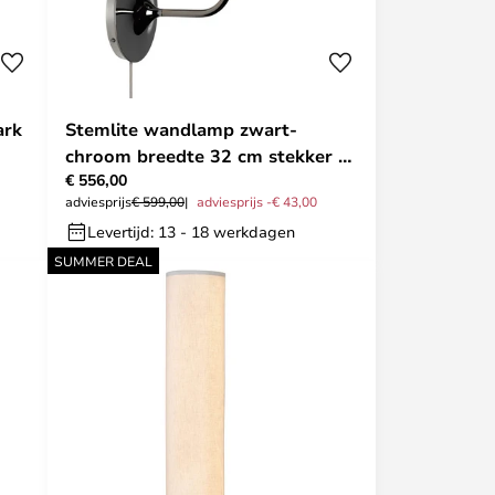
ark
Stemlite wandlamp zwart-
chroom breedte 32 cm stekker -
€ 556,00
Gubi
adviesprijs
€ 599,00
adviesprijs -€ 43,00
Levertijd: 13 - 18 werkdagen
SUMMER DEAL