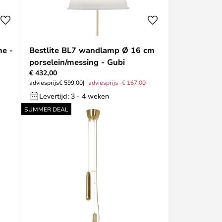
me -
Bestlite BL7 wandlamp Ø 16 cm
porselein/messing - Gubi
€ 432,00
adviesprijs
€ 599,00
adviesprijs -€ 167,00
Levertijd: 3 - 4 weken
SUMMER DEAL