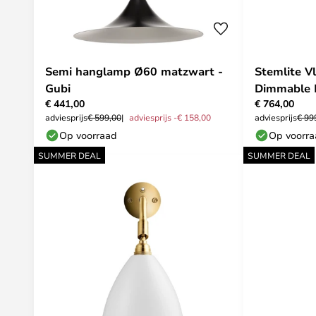
Semi hanglamp Ø60 matzwart -
Stemlite V
Gubi
Dimmable 
€ 441,00
€ 764,00
adviesprijs
€ 599,00
adviesprijs -€ 158,00
adviesprijs
€ 99
Op voorraad
Op voorr
SUMMER DEAL
SUMMER DEAL