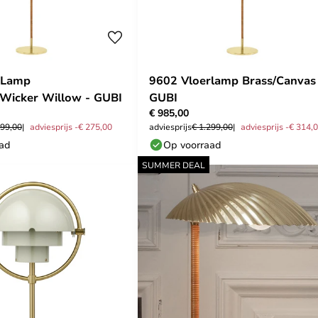
rLamp
9602 Vloerlamp Brass/Canvas
Wicker Willow - GUBI
GUBI
€ 985,00
299,00
adviesprijs -€ 275,00
adviesprijs
€ 1.299,00
adviesprijs -€ 314,
aad
Op voorraad
SUMMER DEAL