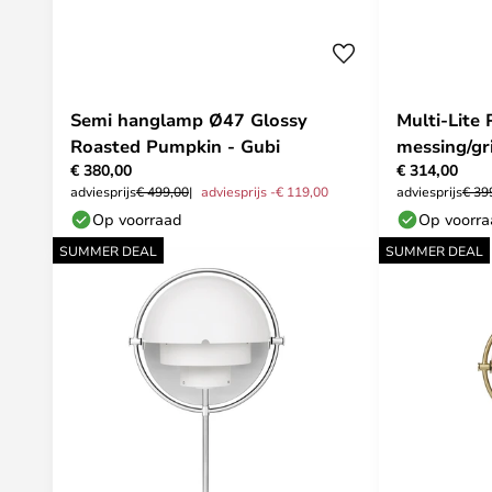
Semi hanglamp Ø47 Glossy
Multi-Lite 
Roasted Pumpkin - Gubi
messing/gri
€ 380,00
€ 314,00
adviesprijs
€ 499,00
adviesprijs -€ 119,00
adviesprijs
€ 39
Op voorraad
Op voorr
SUMMER DEAL
SUMMER DEAL