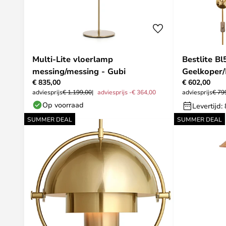
Multi-Lite vloerlamp
Bestlite 
messing/messing - Gubi
Geelkoper/
€ 835,00
€ 602,00
adviesprijs
€ 1.199,00
adviesprijs -€ 364,00
adviesprijs
€ 79
Op voorraad
Levertijd:
SUMMER DEAL
SUMMER DEAL