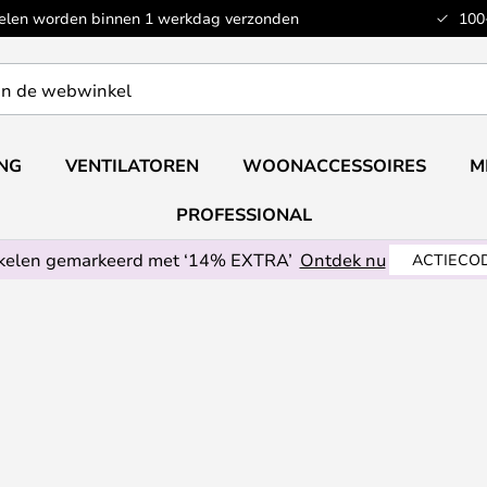
kelen worden binnen 1 werkdag verzonden
100
ING
VENTILATOREN
WOONACCESSOIRES
M
PROFESSIONAL
ikelen gemarkeerd met ‘14% EXTRA’
Ontdek nu
ACTIECOD