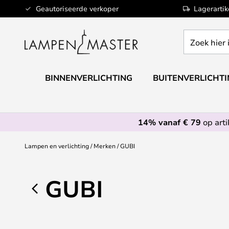
Ga
Geautoriseerde verkoper
Lagerarti
naar
de
Zoek
inhoud
hier
in
de
BINNENVERLICHTING
BUITENVERLICHT
webwinkel
14% vanaf € 79
op art
Lampen en verlichting
Merken
GUBI
GUBI