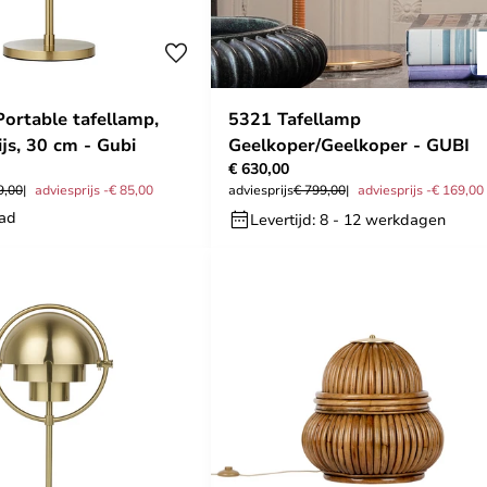
Portable tafellamp,
5321 Tafellamp
js, 30 cm - Gubi
Geelkoper/Geelkoper - GUBI
€ 630,00
9,00
adviesprijs -€ 85,00
adviesprijs
€ 799,00
adviesprijs -€ 169,00
aad
Levertijd: 8 - 12 werkdagen