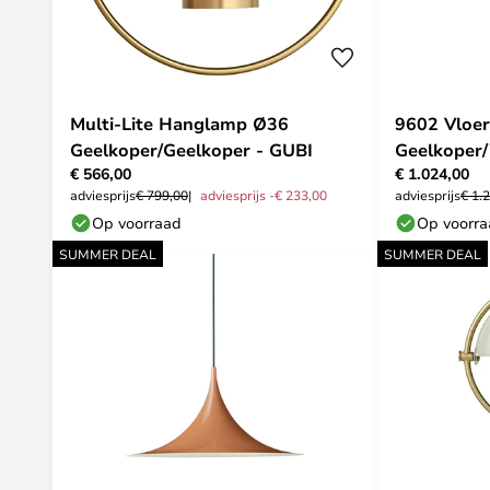
Multi-Lite Hanglamp Ø36
9602 Vloe
Geelkoper/Geelkoper - GUBI
Geelkoper/
€ 566,00
€ 1.024,00
adviesprijs
€ 799,00
adviesprijs -€ 233,00
adviesprijs
€ 1.
Op voorraad
Op voorr
SUMMER DEAL
SUMMER DEAL