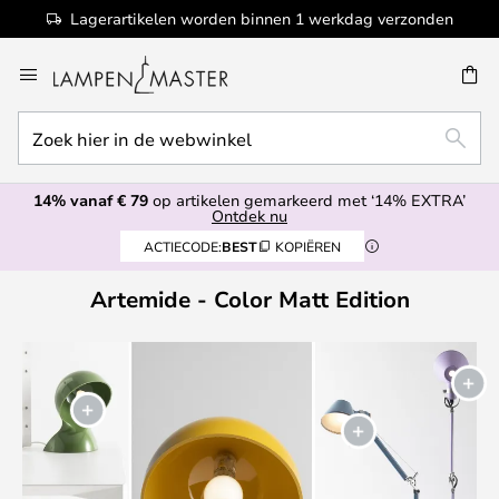
Lagerartikelen worden binnen 1 werkdag verzonden
Ga
naar
de
Zoek
inhoud
EN
ZOEK
hier
in
14% vanaf € 79
op artikelen gemarkeerd met ‘14% EXTRA’
de
Ontdek nu
webwinkel
ACTIECODE:
BEST
KOPIËREN
Artemide - Color Matt Edition