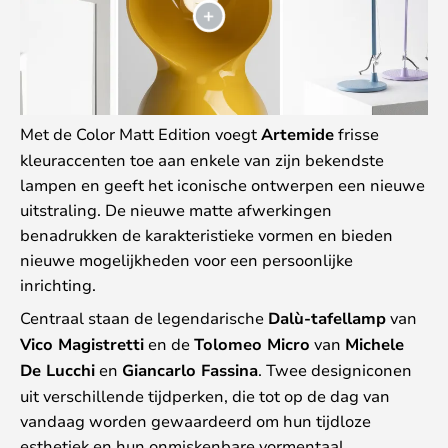
Met de Color Matt Edition voegt
Artemide
frisse
kleuraccenten toe aan enkele van zijn bekendste
lampen en geeft het iconische ontwerpen een nieuwe
uitstraling. De nieuwe matte afwerkingen
benadrukken de karakteristieke vormen en bieden
nieuwe mogelijkheden voor een persoonlijke
inrichting.
Centraal staan de legendarische
Dalù-tafellamp
van
Vico Magistretti
en de
Tolomeo Micro
van
Michele
De Lucchi
en
Giancarlo Fassina
. Twee designiconen
uit verschillende tijdperken, die tot op de dag van
vandaag worden gewaardeerd om hun tijdloze
esthetiek en hun onmiskenbare vormentaal.