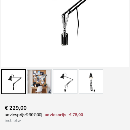
Ga
€ 229,00
naar
adviesprijs -€ 78,00
adviesprijs
€ 307,00
het
incl. btw
begin