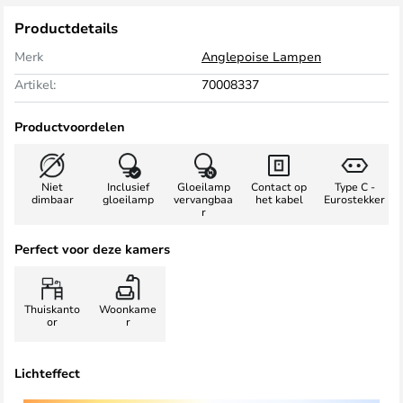
Productdetails
Merk
Anglepoise Lampen
Artikel:
70008337
Productvoordelen
Niet
Inclusief
Gloeilamp
Contact op
Type C -
dimbaar
gloeilamp
vervangbaa
het kabel
Eurostekker
r
Perfect voor deze kamers
Thuiskanto
Woonkame
or
r
Lichteffect