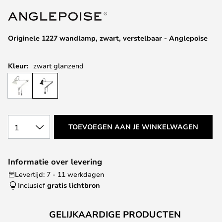
van
de
afbeeldingen-
Originele 1227 wandlamp, zwart, verstelbaar - Anglepoise
gallerij
Kleur:
zwart glanzend
1
TOEVOEGEN AAN JE WINKELWAGEN
Informatie over levering
Levertijd: 7 - 11 werkdagen
Inclusief
gratis lichtbron
GELIJKAARDIGE PRODUCTEN