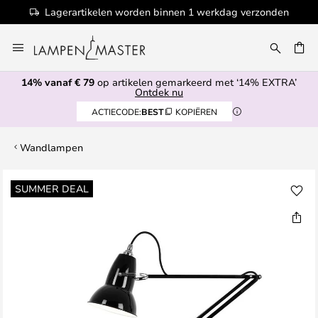
Lagerartikelen worden binnen 1 werkdag verzonden
Ga
naar
de
14% vanaf € 79
op artikelen gemarkeerd met ‘14% EXTRA’
inhoud
EN
Ontdek nu
ACTIECODE:
BEST
KOPIËREN
Wandlampen
Ga
SUMMER DEAL
naar
het
einde
van
de
afbeeldingen-
gallerij