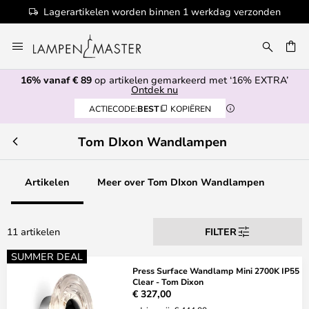
Lagerartikelen worden binnen 1 werkdag verzonden
Ga
naar
de
16% vanaf € 89
op artikelen gemarkeerd met ‘16% EXTRA’
inhoud
EN
Ontdek nu
ACTIECODE:
BEST
KOPIËREN
Tom DIxon Wandlampen
Artikelen
Meer over Tom DIxon Wandlampen
11 artikelen
FILTER
SUMMER DEAL
Press Surface Wandlamp Mini 2700K IP55
Clear - Tom Dixon
€ 327,00