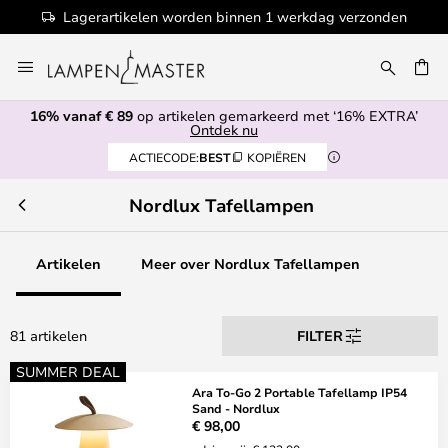
zonden
100+ designermerken
Ga
naar
de
16% vanaf € 89
op artikelen gemarkeerd met ‘16% EXTRA’
inhoud
EN
Ontdek nu
ACTIECODE:
BEST
KOPIËREN
Nordlux Tafellampen
Artikelen
Meer over Nordlux Tafellampen
81 artikelen
FILTER
SUMMER DEAL
Ara To-Go 2 Portable Tafellamp IP54
Sand - Nordlux
€ 98,00