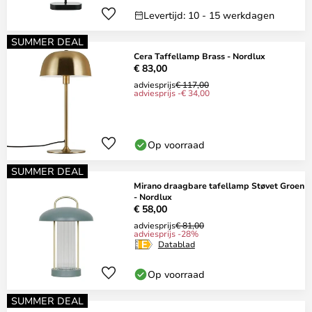
Levertijd: 10 - 15 werkdagen
SUMMER DEAL
Cera Taffellamp Brass - Nordlux
€ 83,00
adviesprijs
€ 117,00
adviesprijs -€ 34,00
Op voorraad
SUMMER DEAL
Mirano draagbare tafellamp Støvet Groen
- Nordlux
€ 58,00
adviesprijs
€ 81,00
adviesprijs -28%
Datablad
Op voorraad
SUMMER DEAL