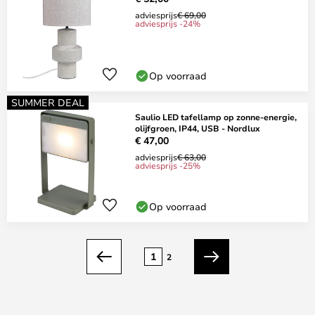
adviesprijs
€ 69,00
adviesprijs -24%
Op voorraad
SUMMER DEAL
Saulio LED tafellamp op zonne-energie,
olijfgroen, IP44, USB - Nordlux
€ 47,00
adviesprijs
€ 63,00
adviesprijs -25%
Op voorraad
Pagina
1
2
Vorige
Volgende