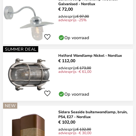
Galvanised - Nordlux
€ 72,00
adviesprijs
€ 97,00
adviesprijs -25%
Op voorraad
SUMMER DEAL
Helford Wandlamp Nickel - Nordlux
€ 112,00
adviesprijs
€ 173,00
adviesprijs -€ 61,00
Op voorraad
NEW
Sidara Seaside buitenwandlamp, bruin,
P54, E27 - Nordlux
€ 102,00
adviesprijs
€ 132,00
adviesprijs -€ 30,00