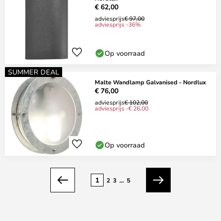
€ 62,00
adviesprijs
€ 97,00
adviesprijs -36%
Op voorraad
SUMMER DEAL
Malte Wandlamp Galvanised - Nordlux
€ 76,00
adviesprijs
€ 102,00
adviesprijs -€ 26,00
Op voorraad
Pagina
1
2
3
...
5
Vorige
Volgende