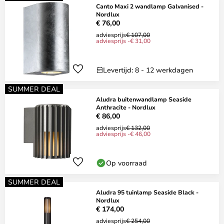
Canto Maxi 2 wandlamp Galvanised -
Nordlux
€ 76,00
adviesprijs
€ 107,00
adviesprijs -€ 31,00
Levertijd: 8 - 12 werkdagen
SUMMER DEAL
Aludra buitenwandlamp Seaside
Anthracite - Nordlux
€ 86,00
adviesprijs
€ 132,00
adviesprijs -€ 46,00
Op voorraad
SUMMER DEAL
Aludra 95 tuinlamp Seaside Black -
Nordlux
€ 174,00
adviesprijs
€ 254,00