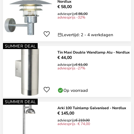
Nordlux
€ 58,00
adviesprijs
€ 86,00
adviesprijs -32%
Levertijd: 2 - 4 werkdagen
SUMMER DEAL
Tin Maxi Double Wandlamp Alu - Nordlux
€ 44,00
adviesprijs
€ 61,00
adviesprijs -27%
Op voorraad
SUMMER DEAL
Arki 100 Tuinlamp Galvanised - Nordlux
€ 145,00
adviesprijs
€ 219,00
adviesprijs -€ 74,00