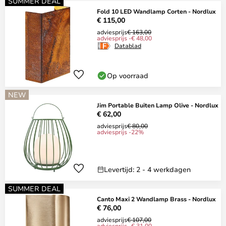
SUMMER DEAL
Fold 10 LED Wandlamp Corten - Nordlux
€ 115,00
adviesprijs
€ 163,00
adviesprijs -€ 48,00
Datablad
Op voorraad
NEW
Jim Portable Buiten Lamp Olive - Nordlux
€ 62,00
adviesprijs
€ 80,00
adviesprijs -22%
Levertijd: 2 - 4 werkdagen
SUMMER DEAL
Canto Maxi 2 Wandlamp Brass - Nordlux
€ 76,00
adviesprijs
€ 107,00
adviesprijs -€ 31,00