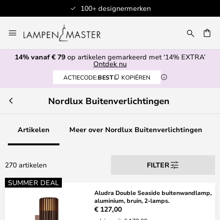
100+ designermerken
Ga
naar
de
14% vanaf € 79
op artikelen gemarkeerd met ‘14% EXTRA’
inhoud
EN
Ontdek nu
ACTIECODE:
BEST
KOPIËREN
Nordlux Buitenverlichtingen
Artikelen
Meer over Nordlux Buitenverlichtingen
270 artikelen
FILTER
SUMMER DEAL
Aludra Double Seaside buitenwandlamp,
aluminium, bruin, 2-lamps.
€ 127,00