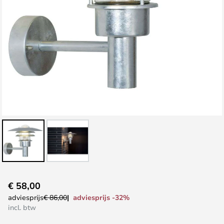
Ga
€ 58,00
naar
adviesprijs -32%
adviesprijs
€ 86,00
het
incl. btw
begin