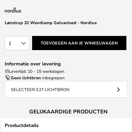
van
de
afbeeldingen-
Lønstrup 32 Wandlamp Galvanised - Nordlux
gallerij
1
TOEVOEGEN AAN JE WINKELWAGEN
Informatie over levering
Levertijd: 10 - 15 werkdagen
Geen lichtbron
inbegrepen
SELECTEER E27 LICHTBRON
GELIJKAARDIGE PRODUCTEN
Productdetails