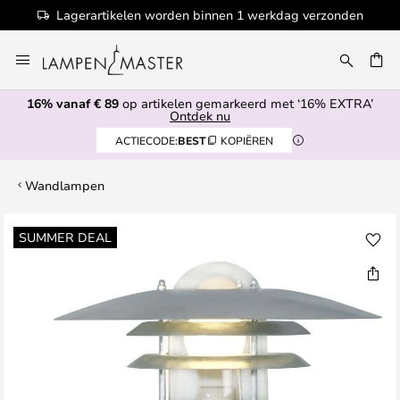
Lagerartikelen worden binnen 1 werkdag verzonden
Ga
naar
de
16% vanaf € 89
op artikelen gemarkeerd met ‘16% EXTRA’
inhoud
EN
Ontdek nu
ACTIECODE:
BEST
KOPIËREN
Wandlampen
Ga
SUMMER DEAL
naar
het
einde
van
de
afbeeldingen-
gallerij