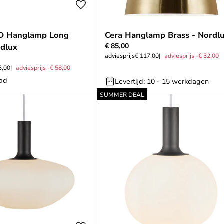
ED Hanglamp Long
Cera Hanglamp Brass - Nordl
€ 85,00
rdlux
adviesprijs
€ 117,00
adviesprijs -€ 32,00
3,00
adviesprijs -€ 58,00
aad
Levertijd: 10 - 15 werkdagen
SUMMER DEAL