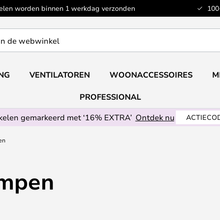
kelen worden binnen 1 werkdag verzonden
100
ING
VENTILATOREN
WOONACCESSOIRES
M
PROFESSIONAL
ikelen gemarkeerd met ‘16% EXTRA’
Ontdek nu
ACTIECOD
en
ampen