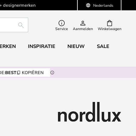
+ designermerken
Nederlands
ZOEKEN
Service
Aanmelden
Winkelwagen
ERKEN
INSPIRATIE
NIEUW
SALE
E:
BEST
KOPIËREN