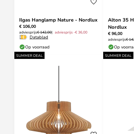
Ilgas Hanglamp Nature - Nordlux
Alton 35 
€ 106,00
Nordlux
adviesprijs
€ 142,00
adviesprijs -€ 36,00
€ 96,00
Datablad
adviesprijs
€ 14
Op voorraad
Op voorr
SUMMER DEAL
SUMMER DEAL