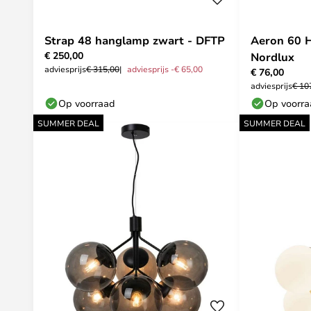
Strap 48 hanglamp zwart - DFTP
Aeron 60 
€ 250,00
Nordlux
adviesprijs
€ 315,00
adviesprijs -€ 65,00
€ 76,00
adviesprijs
€ 10
Op voorraad
Op voorr
SUMMER DEAL
SUMMER DEAL