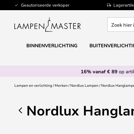
Ga
Geautoriseerde verkoper
Lagerarti
naar
de
Zoek
inhoud
hier
in
de
BINNENVERLICHTING
BUITENVERLICHT
webwinkel
16% vanaf € 89
op art
Lampen en verlichting
Merken
Nordlux Lampen
Nordlux Hanglamp
Nordlux Hangl