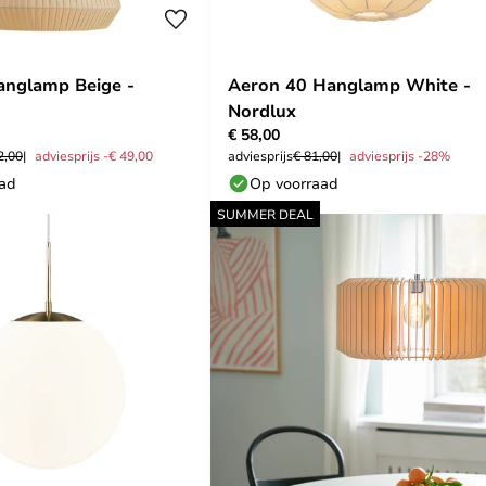
anglamp Beige -
Aeron 40 Hanglamp White -
Nordlux
€ 58,00
2,00
adviesprijs -€ 49,00
adviesprijs
€ 81,00
adviesprijs -28%
aad
Op voorraad
SUMMER DEAL