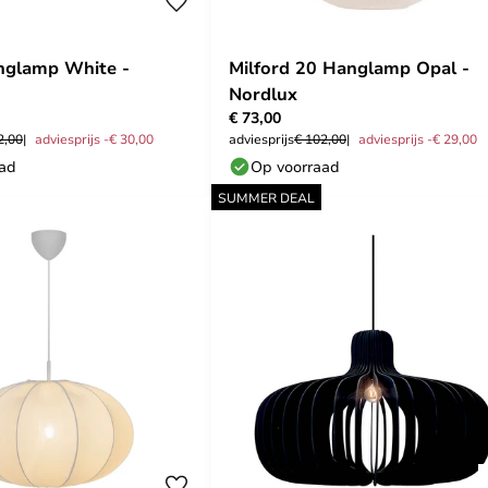
nglamp White -
Milford 20 Hanglamp Opal -
Nordlux
€ 73,00
2,00
adviesprijs -€ 30,00
adviesprijs
€ 102,00
adviesprijs -€ 29,00
aad
Op voorraad
SUMMER DEAL