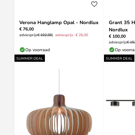
Verona Hanglamp Opal - Nordlux
Grant 35 H
€ 76,00
Nordlux
adviesprijs
€ 102,00
adviesprijs -€ 26,00
€ 100,00
adviesprijs
€ 15
Op voorraad
Op voorr
SUMMER DEAL
SUMMER DEAL