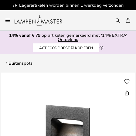
Lagerartikelen worden binnen 1 werkdag verzonden
Ga
naar
de
14% vanaf € 79
op artikelen gemarkeerd met ‘14% EXTRA’
inhoud
EN
Ontdek nu
ACTIECODE:
BEST
KOPIËREN
Buitenspots
Ga
naar
het
einde
van
de
afbeeldingen-
gallerij