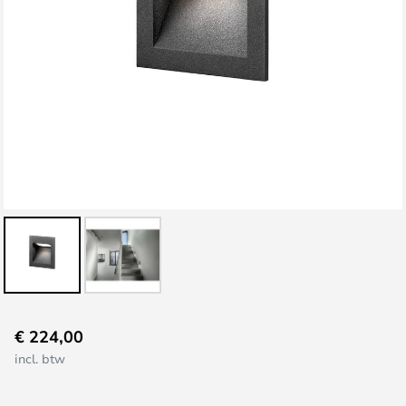
Ga
€ 224,00
naar
incl. btw
het
begin