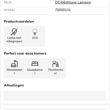
Merk
DCWéditions Lampen
Artikel:
70000131
Productvoordelen
Lamp niet
E14
inbegrepen
Perfect voor deze kamers
Woonkame
Slaapkame
Thuiskanto
r
r
or
Afmetingen