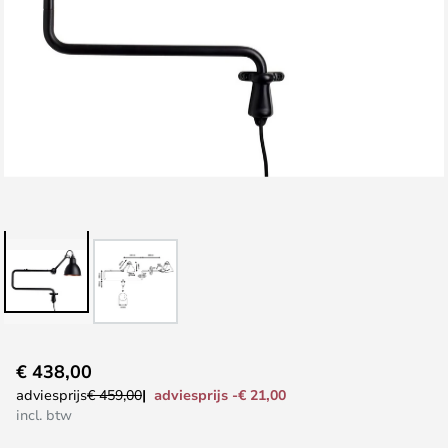
Ga
€ 438,00
naar
adviesprijs -€ 21,00
adviesprijs
€ 459,00
het
incl. btw
begin