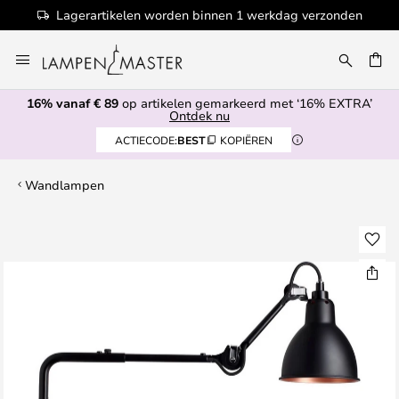
Lagerartikelen worden binnen 1 werkdag verzonden
Ga
naar
de
16% vanaf € 89
op artikelen gemarkeerd met ‘16% EXTRA’
inhoud
EN
Ontdek nu
ACTIECODE:
BEST
KOPIËREN
Wandlampen
Ga
naar
het
einde
van
de
afbeeldingen-
gallerij