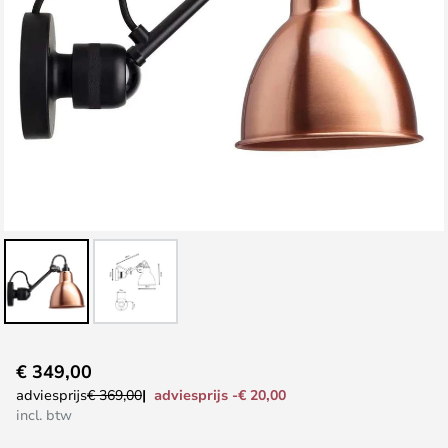
Ga
€ 349,00
naar
adviesprijs -€ 20,00
adviesprijs
€ 369,00
het
incl. btw
begin