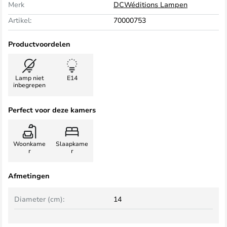
Merk
DCWéditions Lampen
Artikel:
70000753
Productvoordelen
Lamp niet
E14
inbegrepen
Perfect voor deze kamers
Woonkame
Slaapkame
r
r
Afmetingen
Diameter (cm):
14