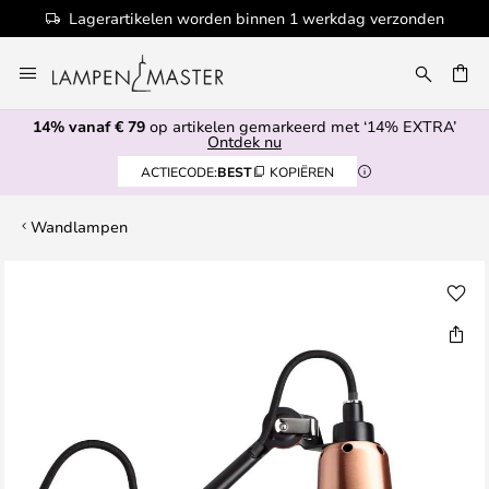
Lagerartikelen worden binnen 1 werkdag verzonden
Ga
naar
de
14% vanaf € 79
op artikelen gemarkeerd met ‘14% EXTRA’
inhoud
EN
Ontdek nu
ACTIECODE:
BEST
KOPIËREN
Wandlampen
Ga
naar
het
einde
van
de
afbeeldingen-
gallerij