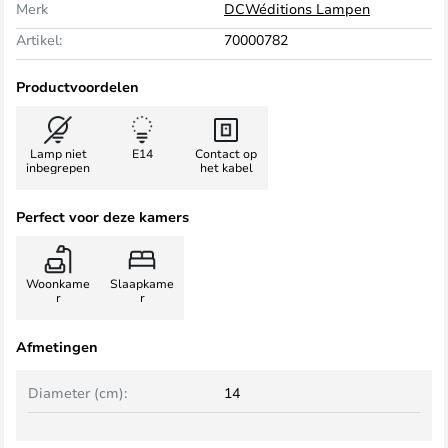
Merk
DCWéditions Lampen
Artikel:
70000782
Productvoordelen
Lamp niet
E14
Contact op
inbegrepen
het kabel
Perfect voor deze kamers
Woonkame
Slaapkame
r
r
Afmetingen
Diameter (cm):
14