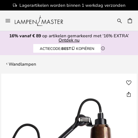
Lagerartikelen worden binnen 1 werkdag verzonden
Ga
naar
de
16% vanaf € 89
op artikelen gemarkeerd met ‘16% EXTRA’
inhoud
EN
Ontdek nu
ACTIECODE:
BEST
KOPIËREN
Wandlampen
Ga
naar
het
einde
van
de
afbeeldingen-
gallerij