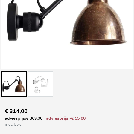
Ga
€ 314,00
naar
adviesprijs -€ 55,00
adviesprijs
€ 369,00
het
incl. btw
begin