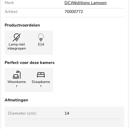
Merk
DCWéditions Lampen
Artikel:
70000772
Productvoordelen
Lamp niet
E14
inbegrepen
Perfect voor deze kamers
Woonkame
Slaapkame
r
r
Afmetingen
Diameter (cm):
14