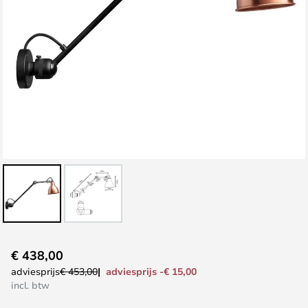
Ga
€ 438,00
naar
adviesprijs -€ 15,00
adviesprijs
€ 453,00
het
incl. btw
begin