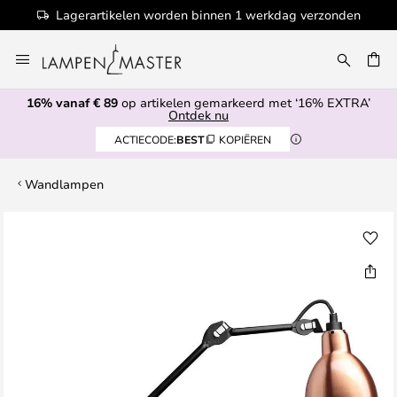
Lagerartikelen worden binnen 1 werkdag verzonden
Ga
naar
de
16% vanaf € 89
op artikelen gemarkeerd met ‘16% EXTRA’
inhoud
EN
Ontdek nu
ACTIECODE:
BEST
KOPIËREN
Wandlampen
Ga
naar
het
einde
van
de
afbeeldingen-
gallerij