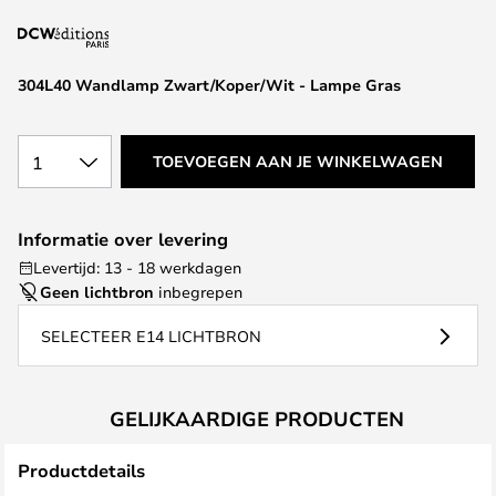
van
de
afbeeldingen-
304L40 Wandlamp Zwart/Koper/Wit - Lampe Gras
gallerij
1
TOEVOEGEN AAN JE WINKELWAGEN
Informatie over levering
Levertijd: 13 - 18 werkdagen
Geen lichtbron
inbegrepen
SELECTEER E14 LICHTBRON
GELIJKAARDIGE PRODUCTEN
Productdetails